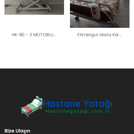
HK-80 – 3 MOTORLU ASANSÖRLÜ MERDİVEN KORKULUKLU HASTA KARYOLASI ANKARA HASTA KARYOLASI KİRALAMA ANKARA HASTA KARTYOLASI SATIŞ
Etimesgut Hasta Karyolası Yatağı Kiralama Satış Fiyatları
Bize Ulaşın