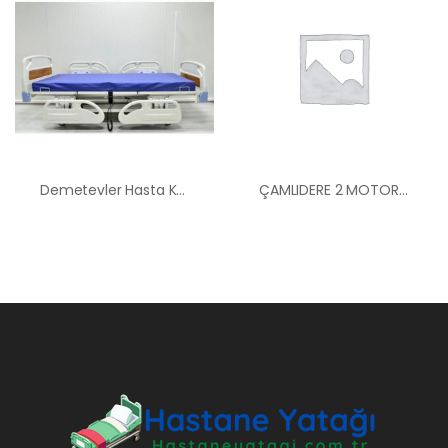
Demetevler Hasta Karyolası Kiralama Satış Fiyatları
ÇAMLIDERE 2 MOTORLU ABS BAŞLI HASTA YATAĞI