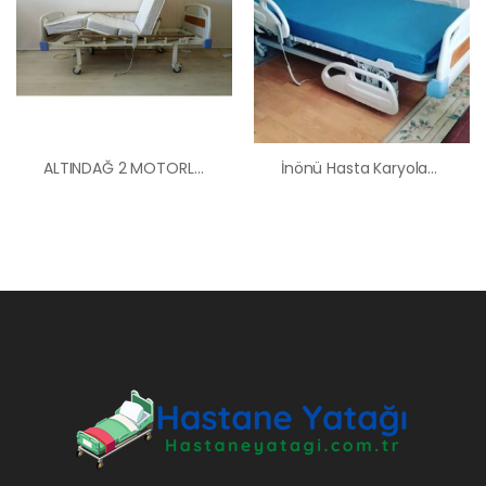
ALTINDAĞ 2 MOTORLU ABS BAŞLIKLI HASTA YATAĞI
İnönü Hasta Karyolası Kiralama Satış Fiyatları