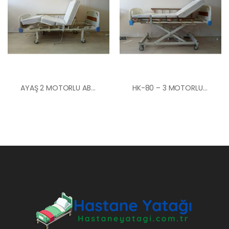
AYAŞ 2 MOTORLU ABS BAŞLIKLI HASTA YATAĞI
HK-80 – 3 MOTORLU ASANSÖRLÜ MERDİVEN KORKULUKLU HASTA KARYOLASI ANKARA HASTA KARYOLASI KİRALAMA ANKARA HASTA KARTYOLASI SATIŞ