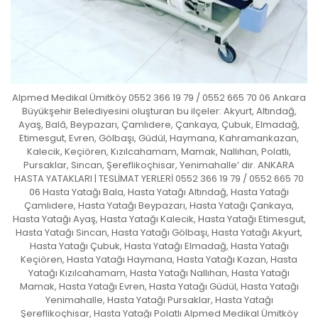
Alpmed Medikal Ümitköy 0552 366 19 79 / 0552 665 70 06 Ankara
Büyükşehir Belediyesini oluşturan bu ilçeler: Akyurt, Altındağ,
Ayaş, Balâ, Beypazarı, Çamlıdere, Çankaya, Çubuk, Elmadağ,
Etimesgut, Evren, Gölbaşı, Güdül, Haymana, Kahramankazan,
Kalecik, Keçiören, Kızılcahamam, Mamak, Nallıhan, Polatlı,
Pursaklar, Sincan, Şereflikoçhisar, Yenimahalle’ dir. ANKARA
HASTA YATAKLARI | TESLİMAT YERLERİ 0552 366 19 79 / 0552 665 70
06 Hasta Yatağı Bala, Hasta Yatağı Altındağ, Hasta Yatağı
Çamlıdere, Hasta Yatağı Beypazarı, Hasta Yatağı Çankaya,
Hasta Yatağı Ayaş, Hasta Yatağı Kalecik, Hasta Yatağı Etimesgut,
Hasta Yatağı Sincan, Hasta Yatağı Gölbaşı, Hasta Yatağı Akyurt,
Hasta Yatağı Çubuk, Hasta Yatağı Elmadağ, Hasta Yatağı
Keçiören, Hasta Yatağı Haymana, Hasta Yatağı Kazan, Hasta
Yatağı Kızılcahamam, Hasta Yatağı Nallıhan, Hasta Yatağı
Mamak, Hasta Yatağı Evren, Hasta Yatağı Güdül, Hasta Yatağı
Yenimahalle, Hasta Yatağı Pursaklar, Hasta Yatağı
Şereflikoçhisar, Hasta Yatağı Polatlı Alpmed Medikal Ümitköy