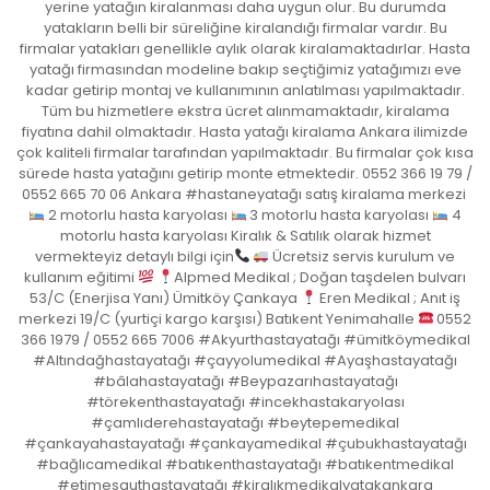
yerine yatağın kiralanması daha uygun olur. Bu durumda
yatakların belli bir süreliğine kiralandığı firmalar vardır. Bu
firmalar yatakları genellikle aylık olarak kiralamaktadırlar. Hasta
yatağı firmasından modeline bakıp seçtiğimiz yatağımızı eve
kadar getirip montaj ve kullanımının anlatılması yapılmaktadır.
Tüm bu hizmetlere ekstra ücret alınmamaktadır, kiralama
fiyatına dahil olmaktadır. Hasta yatağı kiralama Ankara ilimizde
çok kaliteli firmalar tarafından yapılmaktadır. Bu firmalar çok kısa
sürede hasta yatağını getirip monte etmektedir. 0552 366 19 79 /
0552 665 70 06 Ankara #hastaneyatağı satış kiralama merkezi
2 motorlu hasta karyolası
3 motorlu hasta karyolası
4
motorlu hasta karyolası Kiralık & Satılık olarak hizmet
vermekteyiz detaylı bilgi için
Ücretsiz servis kurulum ve
kullanım eğitimi
Alpmed Medikal ; Doğan taşdelen bulvarı
53/C (Enerjisa Yanı) Ümitköy Çankaya
Eren Medikal ; Anıt iş
merkezi 19/C (yurtiçi kargo karşısı) Batıkent Yenimahalle
0552
366 1979 / 0552 665 7006 #Akyurthastayatağı #ümitköymedikal
#Altındağhastayatağı #çayyolumedikal #Ayaşhastayatağı
#bâlahastayatağı #Beypazarıhastayatağı
#törekenthastayatağı #incekhastakaryolası
#çamlıderehastayatağı #beytepemedikal
#çankayahastayatağı #çankayamedikal #çubukhastayatağı
#bağlıcamedikal #batıkenthastayatağı #batıkentmedikal
#etimesguthastayatağı #kiralıkmedikalyatakankara