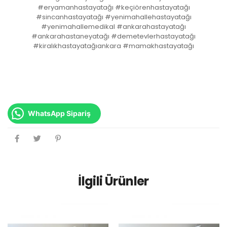
#eryamanhastayatağı #keçiörenhastayatağı
#sincanhastayatağı #yenimahallehastayatağı
#yenimahallemedikal #ankarahastayatağı
#ankarahastaneyatağı #demetevlerhastayatağı
#kiralıkhastayatağıankara #mamakhastayatağı
WhatsApp Sipariş
İlgili Ürünler