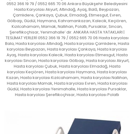
0552 366 19 79 / 0552 665 70 06 Ankara Büyükşehir Belediyesini
Hasta Karyolası Akyurt, Altındağ, Ayaş, Balâ, Beypazarı,
Çamlıdere, Çankaya, Çubuk, Elmadağ, Etimesgut, Evren,
Gölbaşı, Güdül, Haymana, Kahramankazan, Kalecik, Keçiören,
Kızılcahamam, Mamak, Nallıhan, Polatlı, Pursaklar, Sincan,
Şereflikoçhisar, Yenimahalle’ dir. ANKARA HASTA YATAKLARI |
TESLİMAT YERLERİ 0552 366 19 79 / 0552 665 70 06 Hasta karyolası
Bala, Hasta karyolası Altındağ, Hasta karyolası Çamlıdere, Hasta
karyolası Beypazarı, Hasta karyolası Çankaya, Hasta karyolası
Ayaş, Hasta karyolası Kalecik, Hasta karyolası Etimesgut, Hasta
karyolası Sincan, Hasta karyolası Gölbaşı, Hasta karyolası Akyurt,
Hasta karyolası Çubuk, Hasta karyolası Elmadağ, Hasta
karyolası Keçiören, Hasta karyolası Haymana, Hasta karyolası
Kazan, Hasta karyolası Kızılcahamam, Hasta karyolası Nallıhan,
Hasta karyolası Mamak, Hasta karyolası Evren, Hasta karyolası
Güdül, Hasta karyolası Yenimahalle, Hasta karyolası Pursaklar,
Hasta karyolası Şereflikoçhisar, Hasta karyolası Polatlı