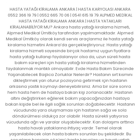
HASTA YATAĞI KİRALAMA ANKARA | HASTA KARYOLASI ANKARA
0552 366 19 79 | 0552 665 70 06 | 0541 615 19 79 ALPMED MEDİKAL
HASTA YATAĞI KİRALAMA ANKARA | HASTA YATAKLARI
KİRALANABİLİYOR MU? Ankara hasta yatağı kiralama hizmeti,
Alpmed Medikal Ümitköy tarafından yapılmamaktadır. Alpmed
Medikal Ümitköy olarak kendi servis araçlarımız ile hasta yatağı
kiralama hizmetini Ankara’da gerçekleştiriyoruz. Hasta yatağı
kiralama hizmeti sayesinde birçok hastamız uygun fiyatlara
hasta yatağı kullanıp faydalanıyor olsa da, uzun süreli hasta
bakım süreçleri için hasta yatağı kiralama hizmetinden
faydalanmak mantıklı olmayabilir. Evde Hasta Bakım Sürecinde
Yaşanabilecek Başlıca Zorluklar Nelerdir? Hastanın sırt kısmını
dikleştirmek yarı oturur pozisyona getirmek için hastanın
arkasına yastık koymayı deneyebilirsiniz. Ama bir süre sonra
hem hasta hem de hastaya bakan kişi zorlanacaktır. Hastanın
altını değiştirirken eğilerek bakım yapacağınızdan hastaya
bakan kişide bel ile ilgili sağlık sorunları doğabilecektir. Hastanın
vücudunda yara oluşmaması için hastanın sağa ve sola
döndürülmesi oldukça zor olabilir. Hasta sürekli yatıyorsa
vücudunda ağrı ve yaralar oluşabilecektir. Kan dolaşımı arttırıcı
hasta havalı yataklarına ihtiyaç vardır. Temel olarak
yaşanılabilecek olan hasta bakımı sorunları bu şekildedir. Bu
sorunların hepsinin çözümü hasta karyolası ve havalı yatak