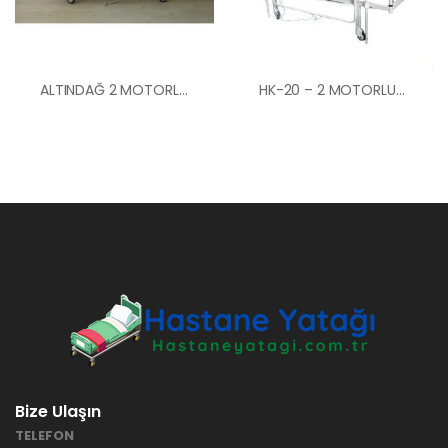
ALTINDAĞ 2 MOTORLU ABS BAŞLIKLI HASTA YATAĞI
HK-20 – 2 MOTORLU EKONOMİK HASTA KARYOLASI ANKARA
Bize Ulaşın
TELEFON