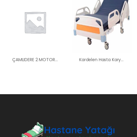
ÇAMLIDERE 2 MOTORLU ABS BAŞLI HASTA YATAĞI
Kardelen Hasta Karyolası Kiralama Satış Fiyatları