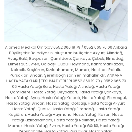
Alpmed Medikal Ümitköy 0552 366 19 79 / 0552 665 70 06 Ankara
Büyükşehir Belediyesini oluşturan bu ilçeler: Akyurt, Altındağ,
Ayaş, Balâ, Beypazarı, Çamlıdere, Çankaya, Çubuk, Elmadağ,
Etimesgut, Evren, Gölbaşı, Güdül, Haymana, Kahramankazan,
Kalecik, Keçiören, Kızılcahamam, Mamak, Nallıhan, Polatlı,
Pursaklar, Sincan, Şereflikoçhisar, Yenimahalle’ dir. ANKARA
HASTA YATAKLARI | TESLİMAT YERLERİ 0552 366 19 79 / 0552 665 70
06 Hasta Yatağı Bala, Hasta Yatağı Altındağ, Hasta Yatağı
Çamlıdere, Hasta Yatağı Beypazarı, Hasta Yatağı Çankaya,
Hasta Yatağı Ayaş, Hasta Yatağı Kalecik, Hasta Yatağı Etimesgut,
Hasta Yatağı Sincan, Hasta Yatağı Gölbaşı, Hasta Yatağı Akyurt,
Hasta Yatağı Çubuk, Hasta Yatağı Elmadağ, Hasta Yatağı
Keçiören, Hasta Yatağı Haymana, Hasta Yatağı Kazan, Hasta
Yatağı Kızılcahamam, Hasta Yatağı Nallıhan, Hasta Yatağı
Mamak, Hasta Yatağı Evren, Hasta Yatağı Güdül, Hasta Yatağı
Yenimahalle, Hasta Yatağı Pursaklar, Hasta Yatağı