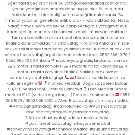
Eğer hasta geçici bir süre bu yatağı kullanacaksa satın almak
yerine yatağın kiralanması daha uygun olur. Bu durumda
yatakların belli bir süreliğine kiralandığı firmalar vardır. Bu
firmalar yatakları genellikle aylık olarak kiralamaktadırlar. Hasta
yatağı firmasından modeline bakıp seçtiğimiz yatağımızı eve
kadar getirip montaj ve kullanımının anlatılması yapılmaktadır.
Tüm bu hizmetlere ekstra ücret alınmamaktadır, kiralama
fiyatına dahil olmaktadır. Hasta yatağı kiralama Ankara ilimizde
çok kaliteli firmalar tarafından yapılmaktadır. Bu firmalar çok kısa
sürede hasta yatağını getirip monte etmektedir. 0552 366 19 79 /
0552 665 70 06 Ankara #hastaneyatağı satış kiralama merkezi
2 motorlu hasta karyolası
3 motorlu hasta karyolası
4
motorlu hasta karyolası Kiralık & Satılık olarak hizmet
vermekteyiz detaylı bilgi için
Ücretsiz servis kurulum ve
kullanım eğitimi
Alpmed Medikal ; Doğan taşdelen bulvarı
53/C (Enerjisa Yanı) Ümitköy Çankaya
Eren Medikal ; Anıt iş
merkezi 19/C (yurtiçi kargo karşısı) Batıkent Yenimahalle
0552
366 1979 / 0552 665 7006 #Akyurthastayatağı #ümitköymedikal
#Altındağhastayatağı #çayyolumedikal #Ayaşhastayatağı
#bâlahastayatağı #Beypazarıhastayatağı
#törekenthastayatağı #incekhastakaryolası
#çamlıderehastayatağı #beytepemedikal
#çankayahastayatağı #çankayamedikal #çubukhastayatağı
#bağlıcamedikal #batıkenthastayatağı #batıkentmedikal