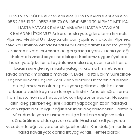
HASTA YATAĞI KİRALAMA ANKARA | HASTA KARYOLASI ANKARA
0552 366 19 79 | 0552 665 70 06 | 0541 615 19 79 ALPMED MEDİKAL
HASTA YATAĞI KİRALAMA ANKARA | HASTA YATAKLARI
KİRALANABİLİYOR MU? Ankara hasta yatağı kiralama hizmeti,
Alpmed Medikal Ümitköy tarafından yapılmamaktadır. Alpmed
Medikal Ümitköy olarak kendi servis araçlarımız ile hasta yatağı
kiralama hizmetini Ankara’da gerçekleştiriyoruz. Hasta yatağı
kiralama hizmeti sayesinde birçok hastamız uygun fiyatlara
hasta yatağı kullanıp faydalanıyor olsa da, uzun süreli hasta
bakım süreçleri için hasta yatağı kiralama hizmetinden
faydalanmak mantıklı olmayabilir. Evde Hasta Bakım Sürecinde
Yaşanabilecek Başlıca Zorluklar Nelerdir? Hastanın sırt kısmını
dikleştirmek yarı oturur pozisyona getirmek için hastanın
arkasına yastık koymayı deneyebilirsiniz. Ama bir süre sonra
hem hasta hem de hastaya bakan kişi zorlanacaktır. Hastanın
altını değiştirirken eğilerek bakım yapacağınızdan hastaya
bakan kişide bel ile ilgili sağlık sorunları doğabilecektir. Hastanın
vücudunda yara oluşmaması için hastanın sağa ve sola
döndürülmesi oldukça zor olabilir. Hasta sürekli yatıyorsa
vücudunda ağrı ve yaralar oluşabilecektir. Kan dolaşımı arttırıcı
hasta havalı yataklarına ihtiyaç vardır. Temel olarak