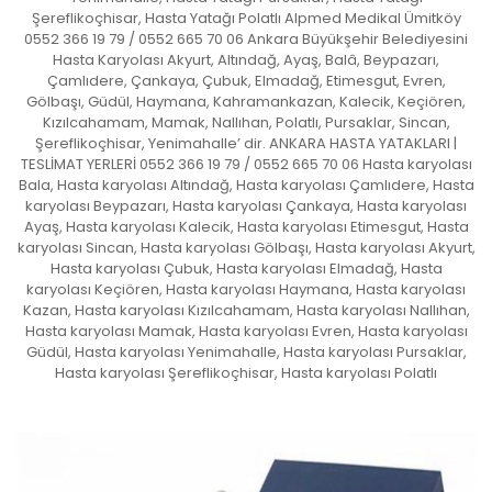
Şereflikoçhisar, Hasta Yatağı Polatlı Alpmed Medikal Ümitköy
0552 366 19 79 / 0552 665 70 06 Ankara Büyükşehir Belediyesini
Hasta Karyolası Akyurt, Altındağ, Ayaş, Balâ, Beypazarı,
Çamlıdere, Çankaya, Çubuk, Elmadağ, Etimesgut, Evren,
Gölbaşı, Güdül, Haymana, Kahramankazan, Kalecik, Keçiören,
Kızılcahamam, Mamak, Nallıhan, Polatlı, Pursaklar, Sincan,
Şereflikoçhisar, Yenimahalle’ dir. ANKARA HASTA YATAKLARI |
TESLİMAT YERLERİ 0552 366 19 79 / 0552 665 70 06 Hasta karyolası
Bala, Hasta karyolası Altındağ, Hasta karyolası Çamlıdere, Hasta
karyolası Beypazarı, Hasta karyolası Çankaya, Hasta karyolası
Ayaş, Hasta karyolası Kalecik, Hasta karyolası Etimesgut, Hasta
karyolası Sincan, Hasta karyolası Gölbaşı, Hasta karyolası Akyurt,
Hasta karyolası Çubuk, Hasta karyolası Elmadağ, Hasta
karyolası Keçiören, Hasta karyolası Haymana, Hasta karyolası
Kazan, Hasta karyolası Kızılcahamam, Hasta karyolası Nallıhan,
Hasta karyolası Mamak, Hasta karyolası Evren, Hasta karyolası
Güdül, Hasta karyolası Yenimahalle, Hasta karyolası Pursaklar,
Hasta karyolası Şereflikoçhisar, Hasta karyolası Polatlı