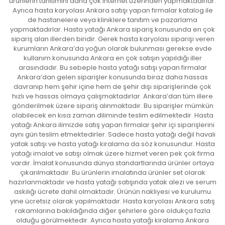
ürünlerin tanıtımını daha çok internet üzerinden yapmaktadırlar.
Ayrıca hasta karyolası Ankara satışı yapan firmalar katalog ile
de hastanelere veya kliniklere tanıtım ve pazarlama
yapmaktadırlar. Hasta yatağı Ankara sipariş konusunda en çok
sipariş alan illerden biridir. Gerek hasta karyolası siparişi veren
kurumların Ankara’da yoğun olarak bulunması gerekse evde
kullanım konusunda Ankara en çok satışın yapıldığı iller
arasındadır. Bu sebeple hasta yatağı satışı yapan firmalar
Ankara’dan gelen siparişler konusunda biraz daha hassas
davranıp hem şehir içine hem de şehir dışı siparişlerinde çok
hızlı ve hassas olmaya çalışmaktadırlar. Ankara’dan tüm illere
gönderilmek üzere sipariş alınmaktadır. Bu siparişler mümkün
olabilecek en kısa zaman diliminde teslim edilmektedir. Hasta
yatağı Ankara ilimizde satış yapan firmalar şehir içi siparişlerini
aynı gün teslim etmektedirler. Sadece hasta yatağı değil havalı
yatak satışı ve hasta yatağı kiralama da söz konusundur. Hasta
yatağı imalat ve satışı olmak üzere hizmet veren pek çok firma
vardır. İmalat konusunda dünya standartlarında ürünler ortaya
çıkarılmaktadır. Bu ürünlerin imalatında ürünler set olarak
hazırlanmaktadır ve hasta yatağı satışında yatak alezi ve serum
askılığı ücrete dahil olmaktadır. Ürünün nakliyesi ve kurulumu
yine ücretsiz olarak yapılmaktadır. Hasta karyolası Ankara satış
rakamlarına bakıldığında diğer şehirlere göre oldukça fazla
olduğu görülmektedir. Ayrıca hasta yatağı kiralama Ankara