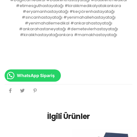
#etimesguthastayatağı #kiralıkmedikalyatakankara
#eryamanhastayatağı #keçiörenhastayatağı
#sincanhastayatağı #yenimahallehastayatağı
#yenimahallemedikal #ankarahastayatağı
#ankarahastaneyatağı #demetevlerhastayatağı
#kiralıkhastayatağıankara #mamakhastayatağı
WhatsApp Sipariş
İlgili Ürünler