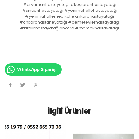
#eryamanhastayatağı #keçiörenhastayatağı
#sincanhastayatağı #yenimahallehastayatağı
#yenimahallemedikal #ankarahastayatağı
#ankarahastaneyatağı #demetevlerhastayatağı
#kiralıkhastayatağıankara #mamakhastayatağı
WhatsApp Sipariş
İlgili Ürünler