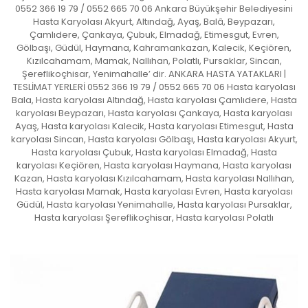
0552 366 19 79 / 0552 665 70 06 Ankara Büyükşehir Belediyesini
Hasta Karyolası Akyurt, Altındağ, Ayaş, Balâ, Beypazarı,
Çamlıdere, Çankaya, Çubuk, Elmadağ, Etimesgut, Evren,
Gölbaşı, Güdül, Haymana, Kahramankazan, Kalecik, Keçiören,
Kızılcahamam, Mamak, Nallıhan, Polatlı, Pursaklar, Sincan,
Şereflikoçhisar, Yenimahalle’ dir. ANKARA HASTA YATAKLARI |
TESLİMAT YERLERİ 0552 366 19 79 / 0552 665 70 06 Hasta karyolası
Bala, Hasta karyolası Altındağ, Hasta karyolası Çamlıdere, Hasta
karyolası Beypazarı, Hasta karyolası Çankaya, Hasta karyolası
Ayaş, Hasta karyolası Kalecik, Hasta karyolası Etimesgut, Hasta
karyolası Sincan, Hasta karyolası Gölbaşı, Hasta karyolası Akyurt,
Hasta karyolası Çubuk, Hasta karyolası Elmadağ, Hasta
karyolası Keçiören, Hasta karyolası Haymana, Hasta karyolası
Kazan, Hasta karyolası Kızılcahamam, Hasta karyolası Nallıhan,
Hasta karyolası Mamak, Hasta karyolası Evren, Hasta karyolası
Güdül, Hasta karyolası Yenimahalle, Hasta karyolası Pursaklar,
Hasta karyolası Şereflikoçhisar, Hasta karyolası Polatlı