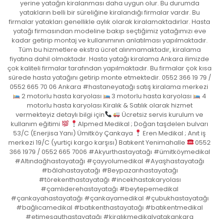
yerine yatağın kiralanması daha uygun olur. Bu durumda
yatakların belli bir süreliğine kiralandığı firmalar vardır. Bu
firmalar yatakları genellikle aylık olarak kiralamaktadırlar. Hasta
yatağı firmasından modeline bakıp seçtiğimiz yatağımızı eve
kadar getirip montaj ve kullanımının anlatılması yapılmaktadır.
Tüm bu hizmetlere ekstra ücret alınmamaktadır, kiralama
fiyatına dahil olmaktadır. Hasta yatağı kiralama Ankara ilimizde
çok kaliteli firmalar tarafından yapılmaktadır. Bu firmalar çok kısa
sürede hasta yatağını getirip monte etmektedir. 0552 366 19 79 /
0552 665 70 06 Ankara #hastaneyatağı satış kiralama merkezi
2 motorlu hasta karyolası
3 motorlu hasta karyolası
4
motorlu hasta karyolası Kiralık & Satılık olarak hizmet
vermekteyiz detaylı bilgi için
Ücretsiz servis kurulum ve
kullanım eğitimi
Alpmed Medikal ; Doğan taşdelen bulvarı
53/C (Enerjisa Yanı) Ümitköy Çankaya
Eren Medikal ; Anıt iş
merkezi 19/C (yurtiçi kargo karşısı) Batıkent Yenimahalle
0552
366 1979 / 0552 665 7006 #Akyurthastayatağı #ümitköymedikal
#Altındağhastayatağı #çayyolumedikal #Ayaşhastayatağı
#bâlahastayatağı #Beypazarıhastayatağı
#törekenthastayatağı #incekhastakaryolası
#çamlıderehastayatağı #beytepemedikal
#çankayahastayatağı #çankayamedikal #çubukhastayatağı
#bağlıcamedikal #batıkenthastayatağı #batıkentmedikal
#etimesguthastayatağı #kiralıkmedikalyatakankara