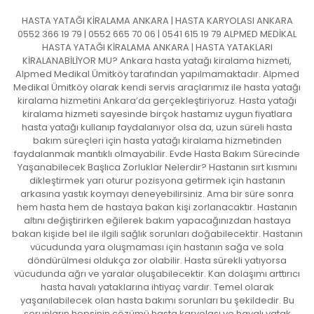
HASTA YATAĞI KİRALAMA ANKARA | HASTA KARYOLASI ANKARA
0552 366 19 79 | 0552 665 70 06 | 0541 615 19 79 ALPMED MEDİKAL
HASTA YATAĞI KİRALAMA ANKARA | HASTA YATAKLARI
KİRALANABİLİYOR MU? Ankara hasta yatağı kiralama hizmeti,
Alpmed Medikal Ümitköy tarafından yapılmamaktadır. Alpmed
Medikal Ümitköy olarak kendi servis araçlarımız ile hasta yatağı
kiralama hizmetini Ankara’da gerçekleştiriyoruz. Hasta yatağı
kiralama hizmeti sayesinde birçok hastamız uygun fiyatlara
hasta yatağı kullanıp faydalanıyor olsa da, uzun süreli hasta
bakım süreçleri için hasta yatağı kiralama hizmetinden
faydalanmak mantıklı olmayabilir. Evde Hasta Bakım Sürecinde
Yaşanabilecek Başlıca Zorluklar Nelerdir? Hastanın sırt kısmını
dikleştirmek yarı oturur pozisyona getirmek için hastanın
arkasına yastık koymayı deneyebilirsiniz. Ama bir süre sonra
hem hasta hem de hastaya bakan kişi zorlanacaktır. Hastanın
altını değiştirirken eğilerek bakım yapacağınızdan hastaya
bakan kişide bel ile ilgili sağlık sorunları doğabilecektir. Hastanın
vücudunda yara oluşmaması için hastanın sağa ve sola
döndürülmesi oldukça zor olabilir. Hasta sürekli yatıyorsa
vücudunda ağrı ve yaralar oluşabilecektir. Kan dolaşımı arttırıcı
hasta havalı yataklarına ihtiyaç vardır. Temel olarak
yaşanılabilecek olan hasta bakımı sorunları bu şekildedir. Bu
sorunların hepsinin çözümü hasta karyolası ve havalı yatak