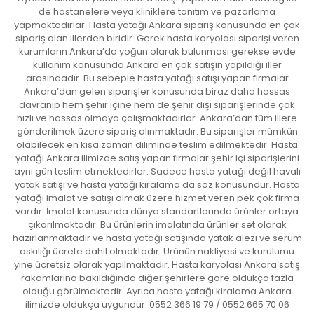
de hastanelere veya kliniklere tanıtım ve pazarlama
yapmaktadırlar. Hasta yatağı Ankara sipariş konusunda en çok
sipariş alan illerden biridir. Gerek hasta karyolası siparişi veren
kurumların Ankara’da yoğun olarak bulunması gerekse evde
kullanım konusunda Ankara en çok satışın yapıldığı iller
arasındadır. Bu sebeple hasta yatağı satışı yapan firmalar
Ankara’dan gelen siparişler konusunda biraz daha hassas
davranıp hem şehir içine hem de şehir dışı siparişlerinde çok
hızlı ve hassas olmaya çalışmaktadırlar. Ankara’dan tüm illere
gönderilmek üzere sipariş alınmaktadır. Bu siparişler mümkün
olabilecek en kısa zaman diliminde teslim edilmektedir. Hasta
yatağı Ankara ilimizde satış yapan firmalar şehir içi siparişlerini
aynı gün teslim etmektedirler. Sadece hasta yatağı değil havalı
yatak satışı ve hasta yatağı kiralama da söz konusundur. Hasta
yatağı imalat ve satışı olmak üzere hizmet veren pek çok firma
vardır. İmalat konusunda dünya standartlarında ürünler ortaya
çıkarılmaktadır. Bu ürünlerin imalatında ürünler set olarak
hazırlanmaktadır ve hasta yatağı satışında yatak alezi ve serum
askılığı ücrete dahil olmaktadır. Ürünün nakliyesi ve kurulumu
yine ücretsiz olarak yapılmaktadır. Hasta karyolası Ankara satış
rakamlarına bakıldığında diğer şehirlere göre oldukça fazla
olduğu görülmektedir. Ayrıca hasta yatağı kiralama Ankara
ilimizde oldukça uygundur. 0552 366 19 79 / 0552 665 70 06