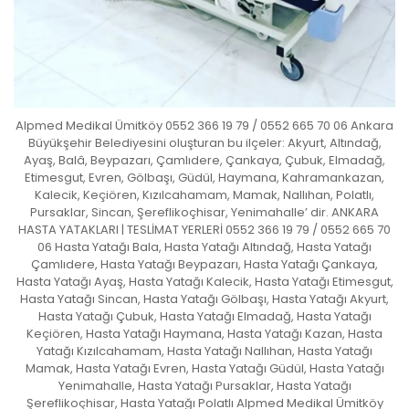
Alpmed Medikal Ümitköy 0552 366 19 79 / 0552 665 70 06 Ankara
Büyükşehir Belediyesini oluşturan bu ilçeler: Akyurt, Altındağ,
Ayaş, Balâ, Beypazarı, Çamlıdere, Çankaya, Çubuk, Elmadağ,
Etimesgut, Evren, Gölbaşı, Güdül, Haymana, Kahramankazan,
Kalecik, Keçiören, Kızılcahamam, Mamak, Nallıhan, Polatlı,
Pursaklar, Sincan, Şereflikoçhisar, Yenimahalle’ dir. ANKARA
HASTA YATAKLARI | TESLİMAT YERLERİ 0552 366 19 79 / 0552 665 70
06 Hasta Yatağı Bala, Hasta Yatağı Altındağ, Hasta Yatağı
Çamlıdere, Hasta Yatağı Beypazarı, Hasta Yatağı Çankaya,
Hasta Yatağı Ayaş, Hasta Yatağı Kalecik, Hasta Yatağı Etimesgut,
Hasta Yatağı Sincan, Hasta Yatağı Gölbaşı, Hasta Yatağı Akyurt,
Hasta Yatağı Çubuk, Hasta Yatağı Elmadağ, Hasta Yatağı
Keçiören, Hasta Yatağı Haymana, Hasta Yatağı Kazan, Hasta
Yatağı Kızılcahamam, Hasta Yatağı Nallıhan, Hasta Yatağı
Mamak, Hasta Yatağı Evren, Hasta Yatağı Güdül, Hasta Yatağı
Yenimahalle, Hasta Yatağı Pursaklar, Hasta Yatağı
Şereflikoçhisar, Hasta Yatağı Polatlı Alpmed Medikal Ümitköy