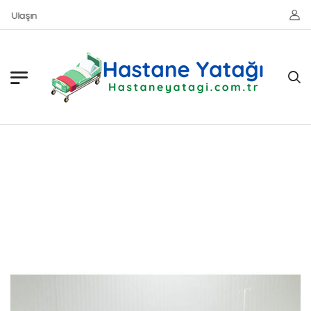
e Ulaşın