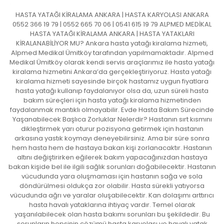
HASTA YATAĞI KİRALAMA ANKARA | HASTA KARYOLASI ANKARA
0552 366 19 79 | 0552 665 70 06 | 0541 615 19 79 ALPMED MEDİKAL
HASTA YATAĞI KİRALAMA ANKARA | HASTA YATAKLARI
KİRALANABİLİYOR MU? Ankara hasta yatağı kiralama hizmeti,
Alpmed Medikal Ümitköy tarafından yapılmamaktadır. Alpmed
Medikal Ümitköy olarak kendi servis araçlarımız ile hasta yatağı
kiralama hizmetini Ankara’da gerçekleştiriyoruz. Hasta yatağı
kiralama hizmeti sayesinde birçok hastamız uygun fiyatlara
hasta yatağı kullanıp faydalanıyor olsa da, uzun süreli hasta
bakım süreçleri için hasta yatağı kiralama hizmetinden
faydalanmak mantıklı olmayabilir. Evde Hasta Bakım Sürecinde
Yaşanabilecek Başlıca Zorluklar Nelerdir? Hastanın sırt kısmını
dikleştirmek yarı oturur pozisyona getirmek için hastanın
arkasına yastık koymayı deneyebilirsiniz. Ama bir süre sonra
hem hasta hem de hastaya bakan kişi zorlanacaktır. Hastanın
altını değiştirirken eğilerek bakım yapacağınızdan hastaya
bakan kişide bel ile ilgili sağlık sorunları doğabilecektir. Hastanın
vücudunda yara oluşmaması için hastanın sağa ve sola
döndürülmesi oldukça zor olabilir. Hasta sürekli yatıyorsa
vücudunda ağrı ve yaralar oluşabilecektir. Kan dolaşımı arttırıcı
hasta havalı yataklarına ihtiyaç vardır. Temel olarak
yaşanılabilecek olan hasta bakımı sorunları bu şekildedir. Bu
sorunların hepsinin çözümü hasta karyolası ve havalı yatak