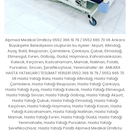
Alpmed Medikal Ümitköy 0552 366 19 79 / 0552 665 70 06 Ankara
Büyükşehir Belediyesini oluşturan bu ilçeler: Akyurt, Altındağ,
Ayaş, Balâ, Beypazarı, Çamlıdere, Çankaya, Çubuk, Elmadağ,
Etimesgut, Evren, Gölbaşı, Güdül, Haymana, Kahramankazan,
Kalecik, Keçiören, Kızılcahamam, Mamak, Nallıhan, Polatlı,
Pursaklar, Sincan, Şereflikoçhisar, Yenimahalle’ dir. ANKARA
HASTA YATAKLARI | TESLİMAT YERLERİ 0552 366 19 79 / 0552 665 70
06 Hasta Yatağı Bala, Hasta Yatağı Altındağ, Hasta Yatağı
Çamlıdere, Hasta Yatağı Beypazarı, Hasta Yatağı Çankaya,
Hasta Yatağı Ayaş, Hasta Yatağı Kalecik, Hasta Yatağı Etimesgut,
Hasta Yatağı Sincan, Hasta Yatağı Gölbaşı, Hasta Yatağı Akyurt,
Hasta Yatağı Çubuk, Hasta Yatağı Elmadağ, Hasta Yatağı
Keçiören, Hasta Yatağı Haymana, Hasta Yatağı Kazan, Hasta
Yatağı Kızılcahamam, Hasta Yatağı Nallıhan, Hasta Yatağı
Mamak, Hasta Yatağı Evren, Hasta Yatağı Güdül, Hasta Yatağı
Yenimahalle, Hasta Yatağı Pursaklar, Hasta Yatağı
Şereflikoçhisar, Hasta Yatağı Polatlı Alpmed Medikal Ümitköy