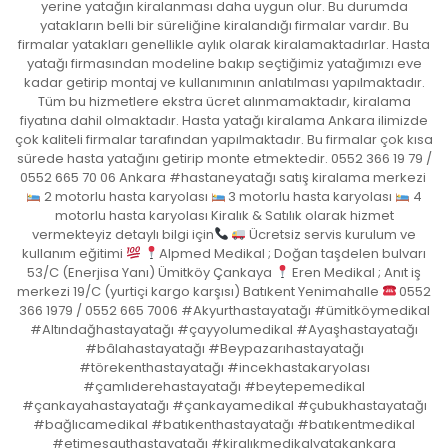
yerine yatağın kiralanması daha uygun olur. Bu durumda
yatakların belli bir süreliğine kiralandığı firmalar vardır. Bu
firmalar yatakları genellikle aylık olarak kiralamaktadırlar. Hasta
yatağı firmasından modeline bakıp seçtiğimiz yatağımızı eve
kadar getirip montaj ve kullanımının anlatılması yapılmaktadır.
Tüm bu hizmetlere ekstra ücret alınmamaktadır, kiralama
fiyatına dahil olmaktadır. Hasta yatağı kiralama Ankara ilimizde
çok kaliteli firmalar tarafından yapılmaktadır. Bu firmalar çok kısa
sürede hasta yatağını getirip monte etmektedir. 0552 366 19 79 /
0552 665 70 06 Ankara #hastaneyatağı satış kiralama merkezi
2 motorlu hasta karyolası
3 motorlu hasta karyolası
4
motorlu hasta karyolası Kiralık & Satılık olarak hizmet
vermekteyiz detaylı bilgi için
Ücretsiz servis kurulum ve
kullanım eğitimi
Alpmed Medikal ; Doğan taşdelen bulvarı
53/C (Enerjisa Yanı) Ümitköy Çankaya
Eren Medikal ; Anıt iş
merkezi 19/C (yurtiçi kargo karşısı) Batıkent Yenimahalle
0552
366 1979 / 0552 665 7006 #Akyurthastayatağı #ümitköymedikal
#Altındağhastayatağı #çayyolumedikal #Ayaşhastayatağı
#bâlahastayatağı #Beypazarıhastayatağı
#törekenthastayatağı #incekhastakaryolası
#çamlıderehastayatağı #beytepemedikal
#çankayahastayatağı #çankayamedikal #çubukhastayatağı
#bağlıcamedikal #batıkenthastayatağı #batıkentmedikal
#etimesguthastayatağı #kiralıkmedikalyatakankara