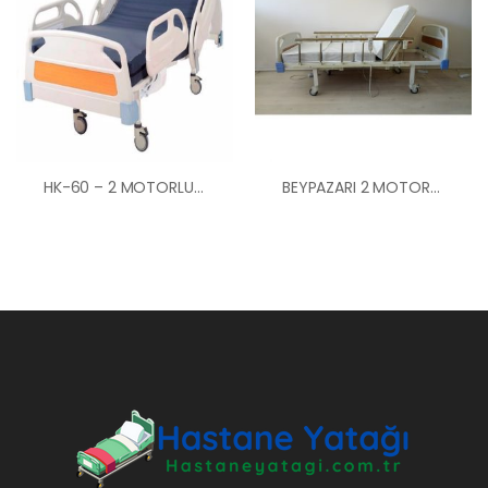
HK-60 – 2 MOTORLU ABS HASTANE TİPİ HASTA KARYOLASI ANKARA HASTA KARYOLASI KİRALAMA VE SATIŞ
BEYPAZARI 2 MOTORLU ABS BAŞLIKLI HASTA YATAĞI