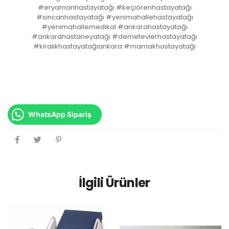
#eryamanhastayatağı #keçiörenhastayatağı
#sincanhastayatağı #yenimahallehastayatağı
#yenimahallemedikal #ankarahastayatağı
#ankarahastaneyatağı #demetevlerhastayatağı
#kiralıkhastayatağıankara #mamakhastayatağı
WhatsApp Sipariş
İlgili Ürünler