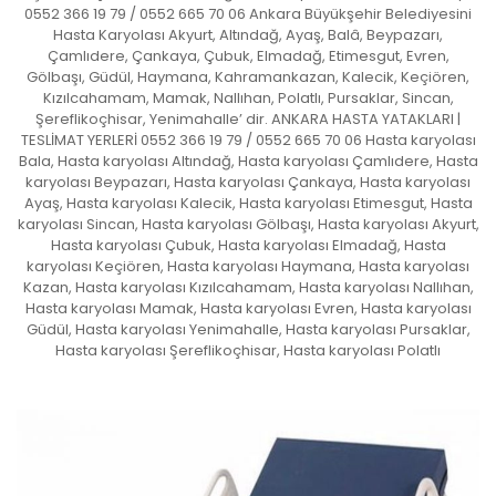
0552 366 19 79 / 0552 665 70 06 Ankara Büyükşehir Belediyesini
Hasta Karyolası Akyurt, Altındağ, Ayaş, Balâ, Beypazarı,
Çamlıdere, Çankaya, Çubuk, Elmadağ, Etimesgut, Evren,
Gölbaşı, Güdül, Haymana, Kahramankazan, Kalecik, Keçiören,
Kızılcahamam, Mamak, Nallıhan, Polatlı, Pursaklar, Sincan,
Şereflikoçhisar, Yenimahalle’ dir. ANKARA HASTA YATAKLARI |
TESLİMAT YERLERİ 0552 366 19 79 / 0552 665 70 06 Hasta karyolası
Bala, Hasta karyolası Altındağ, Hasta karyolası Çamlıdere, Hasta
karyolası Beypazarı, Hasta karyolası Çankaya, Hasta karyolası
Ayaş, Hasta karyolası Kalecik, Hasta karyolası Etimesgut, Hasta
karyolası Sincan, Hasta karyolası Gölbaşı, Hasta karyolası Akyurt,
Hasta karyolası Çubuk, Hasta karyolası Elmadağ, Hasta
karyolası Keçiören, Hasta karyolası Haymana, Hasta karyolası
Kazan, Hasta karyolası Kızılcahamam, Hasta karyolası Nallıhan,
Hasta karyolası Mamak, Hasta karyolası Evren, Hasta karyolası
Güdül, Hasta karyolası Yenimahalle, Hasta karyolası Pursaklar,
Hasta karyolası Şereflikoçhisar, Hasta karyolası Polatlı