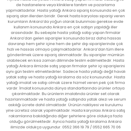
de hastanelere veya kliniklere tanıtım ve pazarlama
yapmaktadırlar. Hasta yatağı Ankara sipariş konusunda en çok
sipariş alan illerden biridir. Gerek hasta karyolası siparişi veren
kurumların Ankara’da yoğun olarak bulunması gerekse evde
kullanım konusunda Ankara en çok satışın yapıldığı iller
arasındadır. Bu sebeple hasta yatağı satışı yapan firmalar
Ankara’dan gelen siparişler konusunda biraz daha hassas
davranıp hem şehir içine hem de şehir dışı siparişlerinde çok
hızlı ve hassas olmaya çalışmaktadırlar. Ankara’dan tüm illere
gönderilmek üzere sipariş alınmaktadır. Bu siparişler mümkün
olabilecek en kısa zaman diliminde teslim edilmektedir. Hasta
yatağı Ankara ilimizde satış yapan firmalar şehir içi siparişlerini
aynı gün teslim etmektedirler. Sadece hasta yatağı değil havalı
yatak satışı ve hasta yatağı kiralama da söz konusundur. Hasta
yatağı imalat ve satışı olmak üzere hizmet veren pek çok firma
vardır. İmalat konusunda dünya standartlarında ürünler ortaya
çıkarılmaktadır. Bu ürünlerin imalatında ürünler set olarak
hazırlanmaktadır ve hasta yatağı satışında yatak alezi ve serum
askılığı ücrete dahil olmaktadır. Ürünün nakliyesi ve kurulumu
yine ücretsiz olarak yapılmaktadır. Hasta karyolası Ankara satış
rakamlarına bakıldığında diğer şehirlere göre oldukça fazla
olduğu görülmektedir. Ayrıca hasta yatağı kiralama Ankara
ilimizde oldukça uygundur. 0552 366 19 79 / 0552 665 70 06