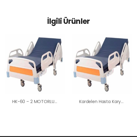
İlgili Ürünler
HK-60 – 2 MOTORLU ABS HASTANE TİPİ HASTA KARYOLASI ANKARA HASTA KARYOLASI KİRALAMA VE SATIŞ
Kardelen Hasta Karyolası Kiralama Satış Fiyatları