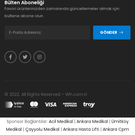
Bülten Aboneliği
Favori ürünlerinizden zamanında güncellemeler almak için
bültene abone olun.
GÖNDER
© 2022. All Rights Reserved – Wh.com.tr
Sponsor Bağlantılar:
Acil Medikal
|
Ankara Medikal
|
Ümitköy
Medikal
|
Çayyolu Medikal
|
Ankara Hasta Lifti
|
Ankara Cpm