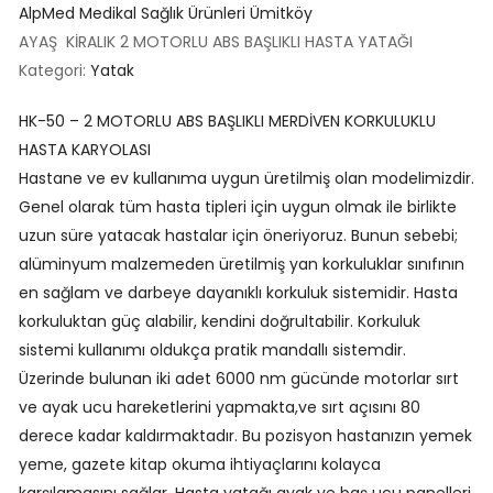
AlpMed Medikal Sağlık Ürünleri Ümitköy
AYAŞ KİRALIK 2 MOTORLU ABS BAŞLIKLI HASTA YATAĞI
Kategori:
Yatak
HK-50 – 2 MOTORLU ABS BAŞLIKLI MERDİVEN KORKULUKLU
HASTA KARYOLASI
Hastane ve ev kullanıma uygun üretilmiş olan modelimizdir.
Genel olarak tüm hasta tipleri için uygun olmak ile birlikte
uzun süre yatacak hastalar için öneriyoruz. Bunun sebebi;
alüminyum malzemeden üretilmiş yan korkuluklar sınıfının
en sağlam ve darbeye dayanıklı korkuluk sistemidir. Hasta
korkuluktan güç alabilir, kendini doğrultabilir. Korkuluk
sistemi kullanımı oldukça pratik mandallı sistemdir.
Üzerinde bulunan iki adet 6000 nm gücünde motorlar sırt
ve ayak ucu hareketlerini yapmakta,ve sırt açısını 80
derece kadar kaldırmaktadır. Bu pozisyon hastanızın yemek
yeme, gazete kitap okuma ihtiyaçlarını kolayca
karşılamasını sağlar. Hasta yatağı ayak ve baş ucu panelleri