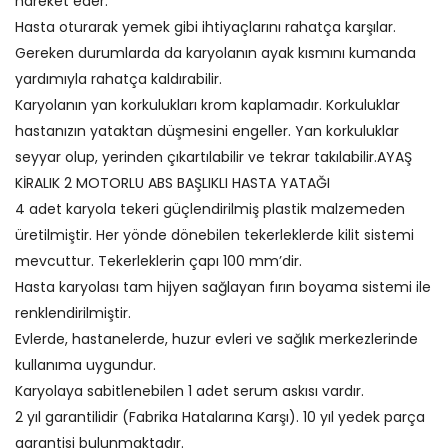
hareket eder.
Hasta oturarak yemek gibi ihtiyaçlarını rahatça karşılar.
Gereken durumlarda da karyolanın ayak kısmını kumanda
yardımıyla rahatça kaldırabilir.
Karyolanın yan korkulukları krom kaplamadır. Korkuluklar
hastanızın yataktan düşmesini engeller. Yan korkuluklar
seyyar olup, yerinden çıkartılabilir ve tekrar takılabilir.AYAŞ
KİRALIK 2 MOTORLU ABS BAŞLIKLI HASTA YATAĞI
4 adet karyola tekeri güçlendirilmiş plastik malzemeden
üretilmiştir. Her yönde dönebilen tekerleklerde kilit sistemi
mevcuttur. Tekerleklerin çapı 100 mm’dir.
Hasta karyolası tam hijyen sağlayan fırın boyama sistemi ile
renklendirilmiştir.
Evlerde, hastanelerde, huzur evleri ve sağlık merkezlerinde
kullanıma uygundur.
Karyolaya sabitlenebilen 1 adet serum askısı vardır.
2 yıl garantilidir (Fabrika Hatalarına Karşı). 10 yıl yedek parça
garantisi bulunmaktadır.