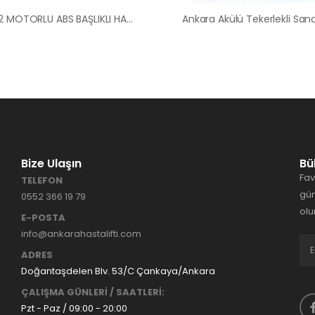
AYAŞ 2 MOTORLU ABS BAŞLIKLI HASTA YATAĞI
Bize Ulaşın
Bü
Fav
TELEFON
gün
0552 366 19 79
olu
E-POSTA
info@ankarahastalifti.com
ADRES
Doğantaşdelen Blv. 53/C Çankaya/Ankara
ÇALIŞMA GÜNLERİ / SAATLERİ:
Pzt - Paz / 09:00 - 20:00