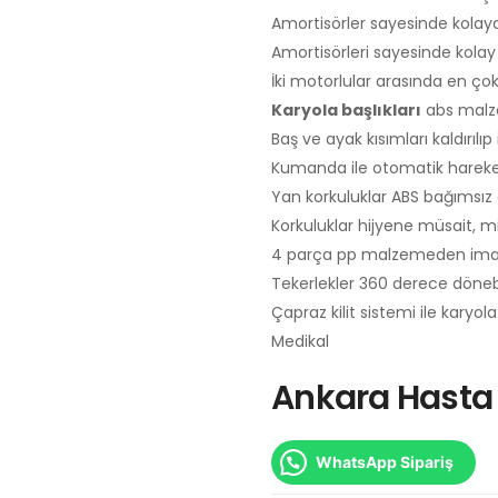
Amortisörler sayesinde kolayca 
Amortisörleri sayesinde kolay 
İki motorlular arasında en çok
Karyola başlıkları
abs malzem
Baş ve ayak kısımları kaldırılıp in
Kumanda ile otomatik hareket 
Yan korkuluklar ABS bağımsız a
Korkuluklar hijyene müsait, mik
4 parça pp malzemeden imal 
Tekerlekler 360 derece dönebi
Çapraz kilit sistemi ile karyo
Medikal
Ankara Hasta 
WhatsApp Sipariş