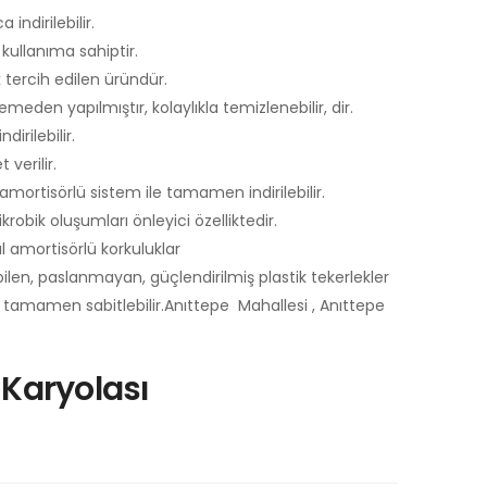
indirilebilir.
kullanıma sahiptir.
 tercih edilen üründür.
eden yapılmıştır, kolaylıkla temizlenebilir, dir.
dirilebilir.
verilir.
mortisörlü sistem ile tamamen indirilebilir.
robik oluşumları önleyici özelliktedir.
amortisörlü korkuluklar
len, paslanmayan, güçlendirilmiş plastik tekerlekler
la tamamen sabitlebilir.Anıttepe Mahallesi , Anıttepe
Karyolası