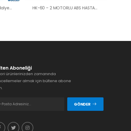
Ankara Akülü Tekerlekli Sandalye Satış Kiralama Fiyatları
HK-60 – 2 MOTORLU ABS HASTANE TİPİ HASTA KARYOLASI ANKARA HASTA KARYOLASI KİRALAMA VE SATIŞ
lten Aboneliği
ori ürünlerinizden zamanında
cellemeler almak için bültene abone
n.
GÖNDER