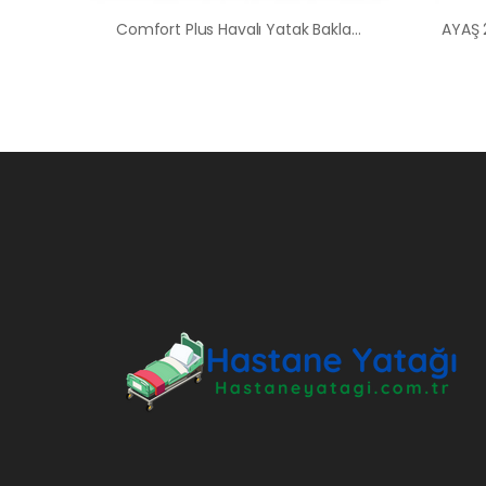
Comfort Plus Havalı Yatak Baklava Tipi Hasta Yatağı