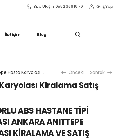
Bize Ulaşın: 0552 366 19 79
Giriş Yap
İletişim
Blog
Anıttepe Hasta Karyolası Kiralama Satış Fiyatları
Önceki
Sonraki
Karyolası Kiralama Satış
RLU ABS HASTANE TİPİ
SI ANKARA ANITTEPE
SI KİRALAMA VE SATIŞ