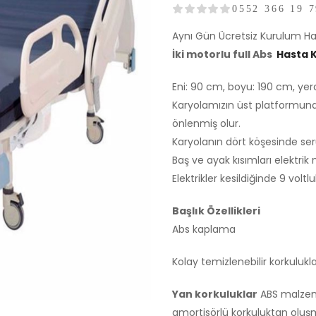
0552 366 19 7
Aynı Gün Ücretsiz Kurulum Ha
İki motorlu full Abs
Hasta 
Eni: 90 cm, boyu: 190 cm, yer
Karyolamızın üst platformund
önlenmiş olur.
Karyolanın dört köşesinde se
Baş ve ayak kısımları elektri
Elektrikler kesildiğinde 9 volt
Başlık Özellikleri
Abs kaplama
Kolay temizlenebilir korkulukl
Yan korkuluklar
ABS malzeme
amortisörlü korkuluktan oluş