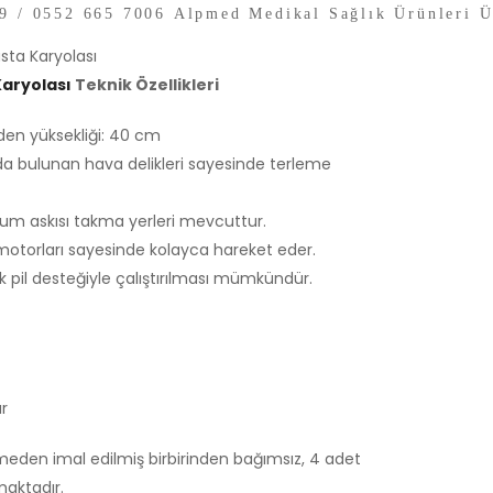
9 / 0552 665 7006 Alpmed Medikal Sağlık Ürünleri 
sta Karyolası
Karyolası
Teknik Özellikleri
den yüksekliği: 40 cm
a bulunan hava delikleri sayesinde terleme
rum askısı takma yerleri mevcuttur.
k motorları sayesinde kolayca hareket eder.
luk pil desteğiyle çalıştırılması mümkündür.
ar
den imal edilmiş birbirinden bağımsız, 4 adet
maktadır.