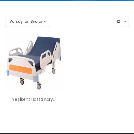
Yeşilkent Hasta Karyolası Kiralama Satış Fiyatları
HK-60 – 2
MOTORLU
ABS