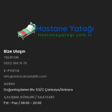
HASTANE
TİPİ
HASTA
KARYOLASI
ANKARA
HASTA
HK-70 – 3
KARYOLASI
MOTORLU
KİRALAMA
ABS
VE SATIŞ
HASTA
KARYOLASI
Bize Ulaşın
ANKARA
TELEFON
HASTA
0552 366 19 79
KARYOLASI
KİRALAMA
E-POSTA
TAK Boru
ANKARA
info@ankarahastalifti.com
Tipi Havalı
HASTA
Yatak
KARYOLASI
ADRES
Ankara
SATIŞ
Doğantaşdelen Blv. 53/C Çankaya/Ankara
Hasta
ÇALIŞMA GÜNLERİ / SAATLERİ:
Yatağı
Pzt - Paz / 09:00 - 20:00