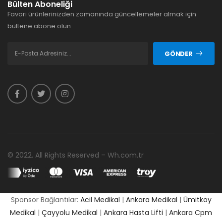
Bülten Aboneliği
Favori ürünlerinizden zamanında güncellemeler almak için
bültene abone olun.
GÖNDER
© 2022. All Rights Reserved – Wh.com.tr
Sponsor Bağlantılar:
Acil Medikal
|
Ankara Medikal
|
Ümitköy
Medikal
|
Çayyolu Medikal
|
Ankara Hasta Lifti
|
Ankara Cpm