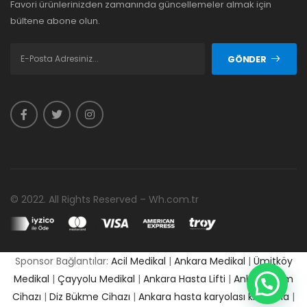
Favori ürünlerinizden zamanında güncellemeler almak için
bültene abone olun.
GÖNDER
© 2022. All Rights Reserved – Wh.com.tr
Sponsor Bağlantılar:
Acil Medikal
|
Ankara Medikal
|
Ümitköy
Medikal
|
Çayyolu Medikal
|
Ankara Hasta Lifti
|
Ankara Cpm
Cihazı
|
Diz Bükme Cihazı
|
Ankara hasta karyolası kiralama
|