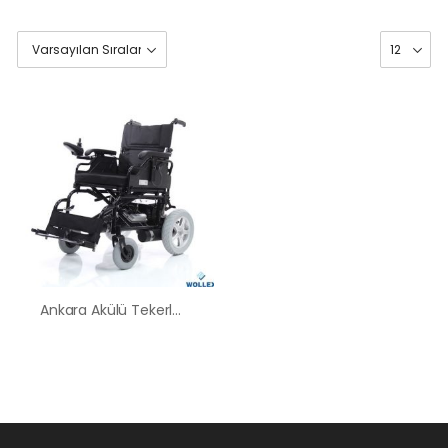
Ankara Akülü Tekerlekli Sandalye Satış Kiralama Fiyatları
HK-60 – 2
MOTORLU
ABS