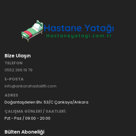
HASTANE
TİPİ
HASTA
KARYOLASI
ANKARA
HASTA
HK-70 – 3
KARYOLASI
MOTORLU
KİRALAMA
ABS
VE SATIŞ
Bize Ulaşın
HASTA
KARYOLASI
TELEFON
ANKARA
0552 366 19 79
HASTA
KARYOLASI
E-POSTA
KİRALAMA
info@ankarahastalifti.com
TAK Boru
ANKARA
ADRES
Tipi Havalı
HASTA
Yatak
KARYOLASI
Doğantaşdelen Blv. 53/C Çankaya/Ankara
Ankara
SATIŞ
ÇALIŞMA GÜNLERİ / SAATLERİ:
Hasta
Pzt - Paz / 09:00 - 20:00
Yatağı
Bülten Aboneliği