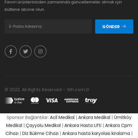
Favori ürünlerinizden zamanında güncellemeler almak için
bültene abone olun.
GÖNDER
© 2022. All Rights Reserved – Wh.com.tr
Sponsor Bağlantılar:
Acil Medikal
|
Ankara Medikal
|
Ümitköy
Medikal
|
Çayyolu Medikal
|
Ankara Hasta Lifti
|
Ankara Cpm
Cihazı
|
Diz Bükme Cihazı
|
Ankara hasta karyolası kiralama
|