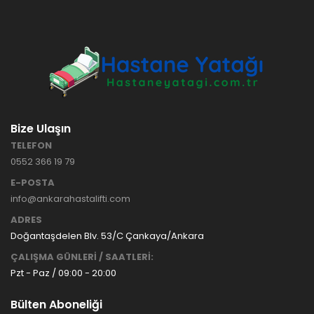
HASTANE
TİPİ
HASTA
KARYOLASI
ANKARA
HASTA
HK-70 – 3
KARYOLASI
MOTORLU
KİRALAMA
ABS
VE SATIŞ
Bize Ulaşın
HASTA
KARYOLASI
TELEFON
ANKARA
0552 366 19 79
HASTA
KARYOLASI
E-POSTA
KİRALAMA
info@ankarahastalifti.com
TAK Boru
ANKARA
ADRES
Tipi Havalı
HASTA
Yatak
KARYOLASI
Doğantaşdelen Blv. 53/C Çankaya/Ankara
Ankara
SATIŞ
ÇALIŞMA GÜNLERİ / SAATLERİ:
Hasta
Pzt - Paz / 09:00 - 20:00
Yatağı
Bülten Aboneliği