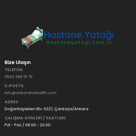
HASTANE
TİPİ
HASTA
KARYOLASI
ANKARA
HASTA
HK-70 – 3
KARYOLASI
MOTORLU
KİRALAMA
ABS
VE SATIŞ
HASTA
KARYOLASI
Bize Ulaşın
ANKARA
TELEFON
HASTA
0552 366 19 79
KARYOLASI
KİRALAMA
E-POSTA
TAK Boru
ANKARA
info@ankarahastalifti.com
Tipi Havalı
HASTA
Yatak
KARYOLASI
ADRES
Ankara
SATIŞ
Doğantaşdelen Blv. 53/C Çankaya/Ankara
Hasta
ÇALIŞMA GÜNLERİ / SAATLERİ:
Yatağı
Pzt - Paz / 09:00 - 20:00