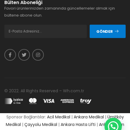
Bülten Aboneliği
Favori ürünlerinizden zamanında güncellemeler almak için
bültene abone olun.
GÖNDER
© 2022. All Rights Reserved – Wh.com.tr
Sponsor Bağlantılar:
Acil Medikal
|
Ankara Medikal
|
Ümitköy
Medikal
|
Çayyolu Medikal
|
Ankara Hasta Lifti
|
Ankara Cpm