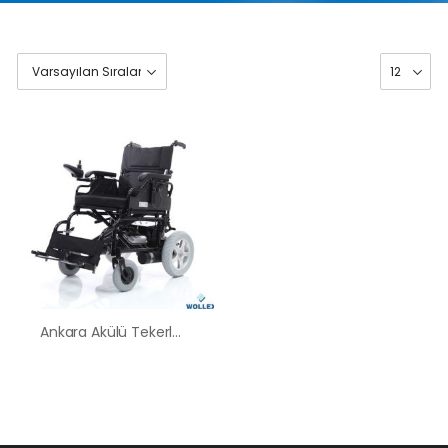
Ankara Akülü Tekerlekli Sandalye Satış Kiralama Fiyatları
HK-60 – 2
MOTORLU
ABS