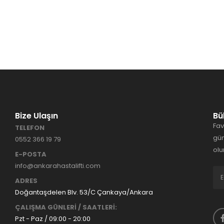
Bize Ulaşın
Bü
Fav
TELEFON
gün
0552 366 19 79
olu
E-POSTA
info@ankarahastalifti.com
ADRES
Doğantaşdelen Blv. 53/C Çankaya/Ankara
ÇALIŞMA GÜNLERİ / SAATLERİ:
Pzt - Paz / 09:00 - 20:00