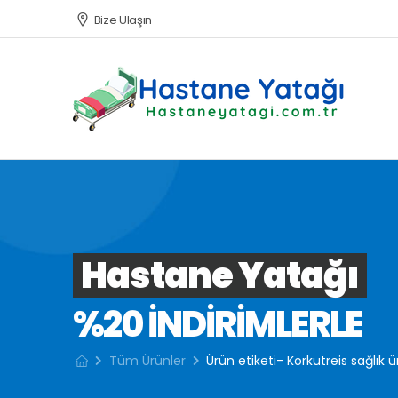
Bize Ulaşın
Hastane Yatağı
%20 INDIRIMLERLE
Tüm Ürünler
Ürün etiketi- Korkutreis sağlık ü