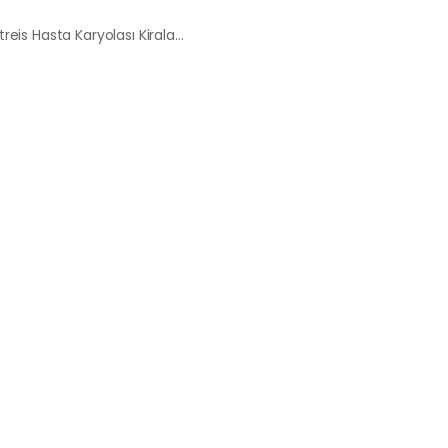
Korkutreis Hasta Karyolası Kiralama Satış Fiyatları