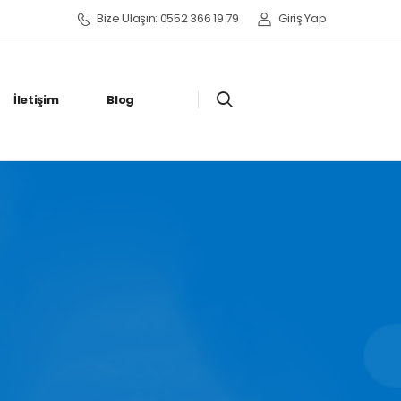
Bize Ulaşın: 0552 366 19 79
Giriş Yap
İletişim
Blog