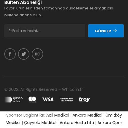
Bülten Aboneliği
Favori ürünlerinizden zamanında güncellemeler almak için
bültene abone olun.
GÖNDER
© 2022. All Rights Reserved – Wh.com.tr
Sponsor Bağlantılar:
Acil Medikal
|
Ankara Medikal
|
Ümitköy
Medikal
|
Çayyolu Medikal
|
Ankara Hasta Lifti
|
Ankara Cpm