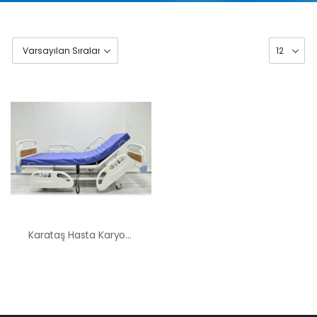
Karataş Hasta Karyolası Kiralama Satış Fiyatları
HK-60 – 2
MOTORLU
ABS