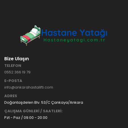
HASTANE
TİPİ
HASTA
KARYOLASI
ANKARA
HASTA
HK-70 – 3
KARYOLASI
MOTORLU
KİRALAMA
ABS
VE SATIŞ
HASTA
KARYOLASI
Bize Ulaşın
ANKARA
TELEFON
HASTA
0552 366 19 79
KARYOLASI
KİRALAMA
E-POSTA
TAK Boru
ANKARA
info@ankarahastalifti.com
Tipi Havalı
HASTA
Yatak
KARYOLASI
ADRES
Ankara
SATIŞ
Doğantaşdelen Blv. 53/C Çankaya/Ankara
Hasta
ÇALIŞMA GÜNLERİ / SAATLERİ:
Yatağı
Pzt - Paz / 09:00 - 20:00