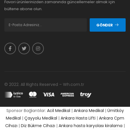
Favori ürünlerinizden zamanında güncellemeler almak için
bültene abone olun.
GÖNDER
© 2022. All Rights Reserved – Wh.com.tr
Sponsor Bağlantılar:
Acil Medikal
|
Ankara Medikal
|
Ümitköy
Medikal
|
Çayyolu Medikal
|
Ankara Hasta Lifti
|
Ankara Cpm
Cihazı
|
Diz Bükme Cihazı
|
Ankara hasta karyolası kiralama
|