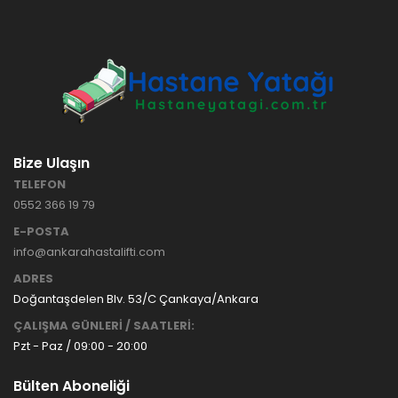
HASTANE
TİPİ
HASTA
KARYOLASI
ANKARA
HASTA
HK-70 – 3
KARYOLASI
MOTORLU
KİRALAMA
ABS
VE SATIŞ
Bize Ulaşın
HASTA
KARYOLASI
TELEFON
ANKARA
0552 366 19 79
HASTA
KARYOLASI
E-POSTA
KİRALAMA
info@ankarahastalifti.com
TAK Boru
ANKARA
ADRES
Tipi Havalı
HASTA
Yatak
KARYOLASI
Doğantaşdelen Blv. 53/C Çankaya/Ankara
Ankara
SATIŞ
ÇALIŞMA GÜNLERİ / SAATLERİ:
Hasta
Pzt - Paz / 09:00 - 20:00
Yatağı
Bülten Aboneliği