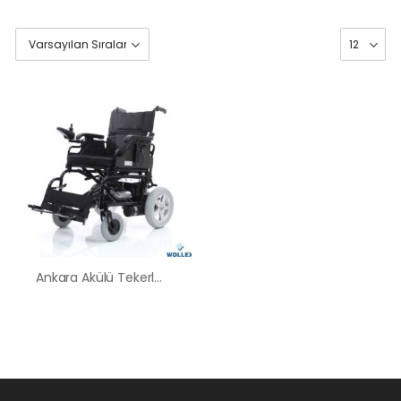
Ankara Akülü Tekerlekli Sandalye Satış Kiralama Fiyatları
HK-60 – 2
MOTORLU
ABS