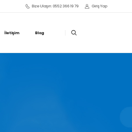
Bize Ulaşın: 0552 366 19 79
Giriş Yap
İletişim
Blog