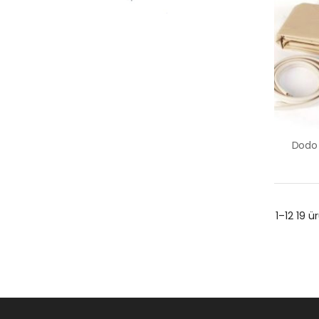
ANKARA
1–12 19 ür