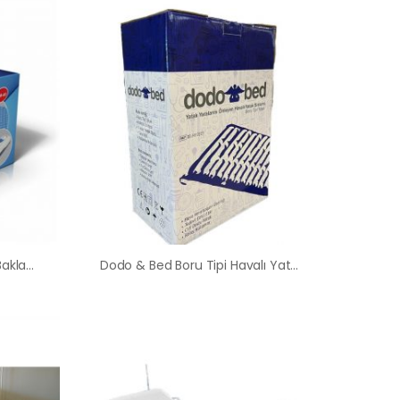
Comfort Plus Havalı Yatak Baklava Tipi Hasta Yatağı
Dodo & Bed Boru Tipi Havalı Yatak Ankara Hasta Yatağı