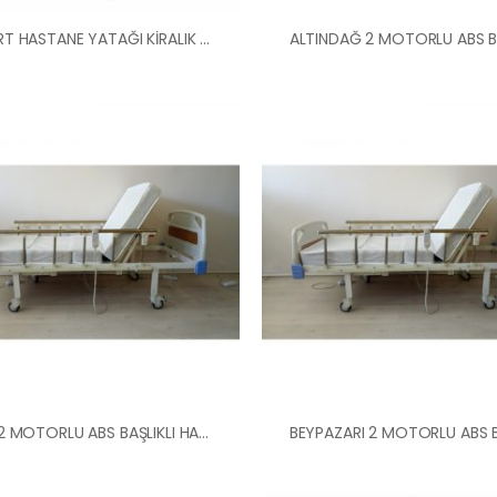
AKYURT HASTANE YATAĞI KİRALIK HASTA KARYOLA
BALA 2 MOTORLU ABS BAŞLIKLI HASTA KARYOLASI