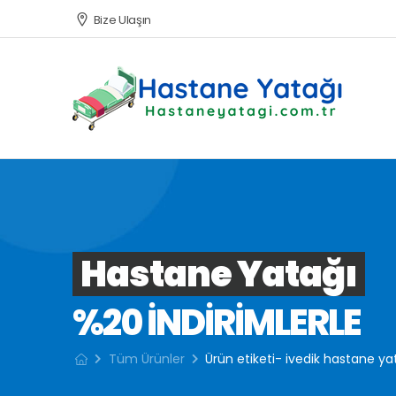
Bize Ulaşın
Hastane Yatağı
%20 INDIRIMLERLE
Tüm Ürünler
Ürün etiketi- ivedik hastane ya