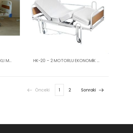
HK 50 2 MOTORLU ABS BAŞLIKLI MERDİVEN KORKULUKLU HASTA KARYOLASI Ankara Kiralık Hasta Karyolası Hasta Yatağı Ankara
HK-20 – 2 MOTORLU EKONOMİK HASTA KARYOLASI ANKARA
Önceki
1
2
Sonraki