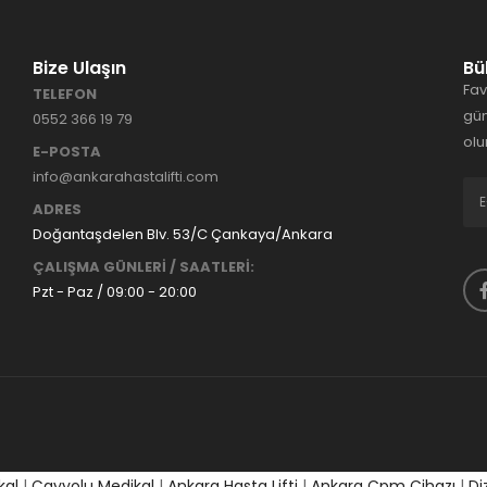
Bize Ulaşın
Bü
Fav
TELEFON
gün
0552 366 19 79
olu
E-POSTA
info@ankarahastalifti.com
ADRES
Doğantaşdelen Blv. 53/C Çankaya/Ankara
ÇALIŞMA GÜNLERİ / SAATLERİ:
Pzt - Paz / 09:00 - 20:00
kal
|
Çayyolu Medikal
|
Ankara Hasta Lifti
|
Ankara Cpm Cihazı
|
Di