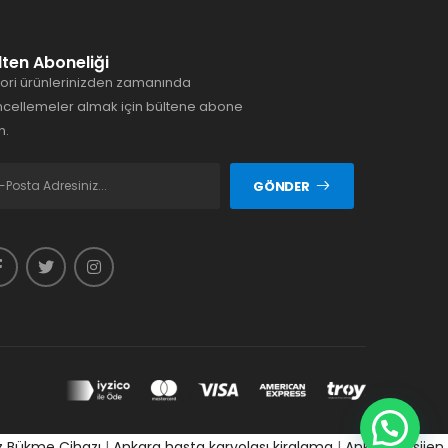
lten Aboneliği
ori ürünlerinizden zamanında
cellemeler almak için bültene abone
n.
GÖNDER
z Bükme Cihazı
|
Ankara hasta karyolası kiralama
|
Ankara oksijen