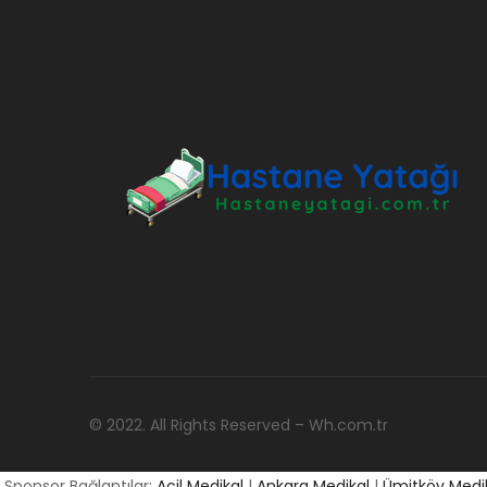
© 2022. All Rights Reserved – Wh.com.tr
Sponsor Bağlantılar:
Acil Medikal
|
Ankara Medikal
|
Ümitköy Medi