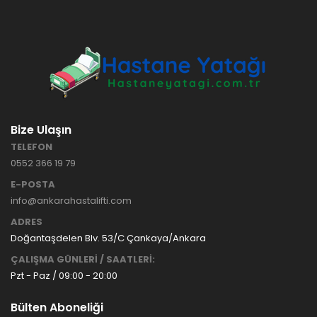
HASTANE
TİPİ
HASTA
KARYOLASI
ANKARA
HASTA
HK-70 – 3
KARYOLASI
MOTORLU
KİRALAMA
ABS
VE SATIŞ
Bize Ulaşın
HASTA
KARYOLASI
TELEFON
ANKARA
0552 366 19 79
HASTA
KARYOLASI
E-POSTA
KİRALAMA
info@ankarahastalifti.com
TAK Boru
ANKARA
ADRES
Tipi Havalı
HASTA
Yatak
KARYOLASI
Doğantaşdelen Blv. 53/C Çankaya/Ankara
Ankara
SATIŞ
ÇALIŞMA GÜNLERİ / SAATLERİ:
Hasta
Pzt - Paz / 09:00 - 20:00
Yatağı
Bülten Aboneliği