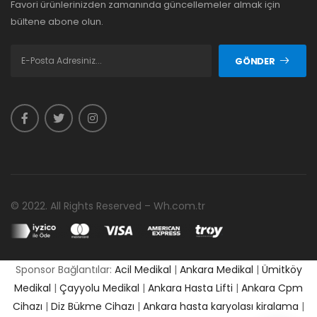
Favori ürünlerinizden zamanında güncellemeler almak için
bültene abone olun.
GÖNDER
© 2022. All Rights Reserved – Wh.com.tr
Sponsor Bağlantılar:
Acil Medikal
|
Ankara Medikal
|
Ümitköy
Medikal
|
Çayyolu Medikal
|
Ankara Hasta Lifti
|
Ankara Cpm
Cihazı
|
Diz Bükme Cihazı
|
Ankara hasta karyolası kiralama
|