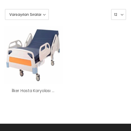
İlker Hasta Karyolası Kiralama Satış Fiyatları
HK-60 – 2
MOTORLU
ABS