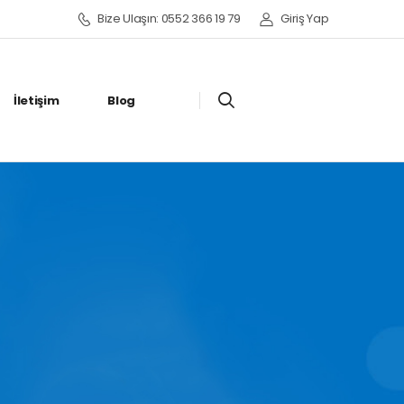
Bize Ulaşın: 0552 366 19 79
Giriş Yap
İletişim
Blog