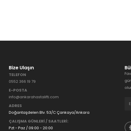
Bize Ulaşın
Bü
Fav
TELEFON
gün
0552 366 19 79
olu
E-POSTA
info@ankarahastalifti.com
ADRES
Doğantaşdelen Blv. 53/C Çankaya/Ankara
ÇALIŞMA GÜNLERİ / SAATLERİ:
Pzt - Paz / 09:00 - 20:00