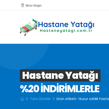
Bize Ulaşın
Hastane Yatağı
%20 INDIRIMLERLE
Tüm Ürünler
Ürün etiketi- Huzur satılık hast