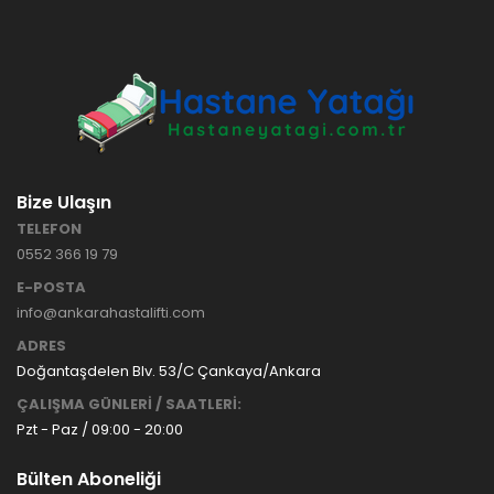
HASTANE
TİPİ
HASTA
KARYOLASI
ANKARA
HASTA
HK-70 – 3
KARYOLASI
MOTORLU
KİRALAMA
ABS
VE SATIŞ
Bize Ulaşın
HASTA
KARYOLASI
TELEFON
ANKARA
0552 366 19 79
HASTA
KARYOLASI
E-POSTA
KİRALAMA
info@ankarahastalifti.com
TAK Boru
ANKARA
ADRES
Tipi Havalı
HASTA
Yatak
KARYOLASI
Doğantaşdelen Blv. 53/C Çankaya/Ankara
Ankara
SATIŞ
ÇALIŞMA GÜNLERİ / SAATLERİ:
Hasta
Pzt - Paz / 09:00 - 20:00
Yatağı
Bülten Aboneliği