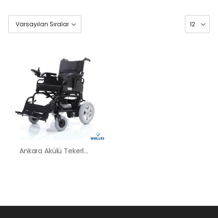
Ankara Akülü Tekerlekli Sandalye Satış Kiralama Fiyatları
HK-60 – 2
MOTORLU
ABS