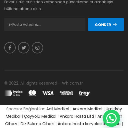
Favori ürünlerinizden zamanında güncellemeler almak için
bültene abone olun.
GÖNDER
© 2022. All Rights Reserved – Wh.com.tr
Sponsor Bağlantılar:
Acil Medikal
|
Ankara Medikal
|
Ümitköy
Medikal
|
Çayyolu Medikal
|
Ankara Hasta Lifti
|
Ankara Cpm
Cihazı
|
Diz Bükme Cihazı
|
Ankara hasta karyolası kiralama
|