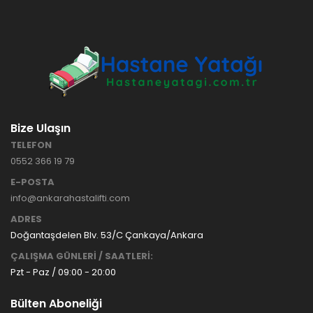
HASTANE
TİPİ
HASTA
KARYOLASI
ANKARA
HASTA
HK-70 – 3
KARYOLASI
MOTORLU
KİRALAMA
ABS
VE SATIŞ
Bize Ulaşın
HASTA
KARYOLASI
TELEFON
ANKARA
0552 366 19 79
HASTA
KARYOLASI
E-POSTA
KİRALAMA
info@ankarahastalifti.com
TAK Boru
ANKARA
ADRES
Tipi Havalı
HASTA
Yatak
KARYOLASI
Doğantaşdelen Blv. 53/C Çankaya/Ankara
Ankara
SATIŞ
ÇALIŞMA GÜNLERİ / SAATLERİ:
Hasta
Pzt - Paz / 09:00 - 20:00
Yatağı
Bülten Aboneliği