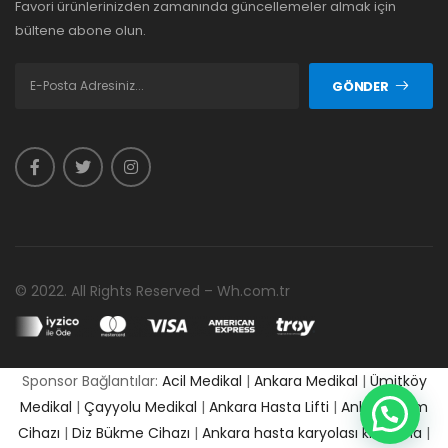
Favori ürünlerinizden zamanında güncellemeler almak için
bültene abone olun.
GÖNDER
© 2022. All Rights Reserved – Wh.com.tr
Sponsor Bağlantılar:
Acil Medikal
|
Ankara Medikal
|
Ümitköy
Medikal
|
Çayyolu Medikal
|
Ankara Hasta Lifti
|
Ankara Cpm
Cihazı
|
Diz Bükme Cihazı
|
Ankara hasta karyolası kiralama
|