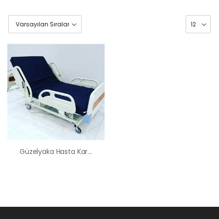
Güzelyaka Hasta Karyolası Kiralama Satış Fiyatları
HK-60 – 2
MOTORLU
ABS