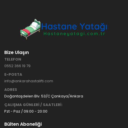
HASTANE
TİPİ
HASTA
KARYOLASI
ANKARA
HASTA
HK-70 – 3
KARYOLASI
MOTORLU
KİRALAMA
ABS
VE SATIŞ
Bize Ulaşın
HASTA
KARYOLASI
TELEFON
ANKARA
0552 366 19 79
HASTA
KARYOLASI
E-POSTA
KİRALAMA
info@ankarahastalifti.com
TAK Boru
ANKARA
ADRES
Tipi Havalı
HASTA
Yatak
KARYOLASI
Doğantaşdelen Blv. 53/C Çankaya/Ankara
Ankara
SATIŞ
ÇALIŞMA GÜNLERİ / SAATLERİ:
Hasta
Pzt - Paz / 09:00 - 20:00
Yatağı
Bülten Aboneliği