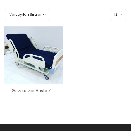
Güvenevler Hasta Karyolası Kiralama Satış Fiyatları
HK-60 – 2
MOTORLU
ABS