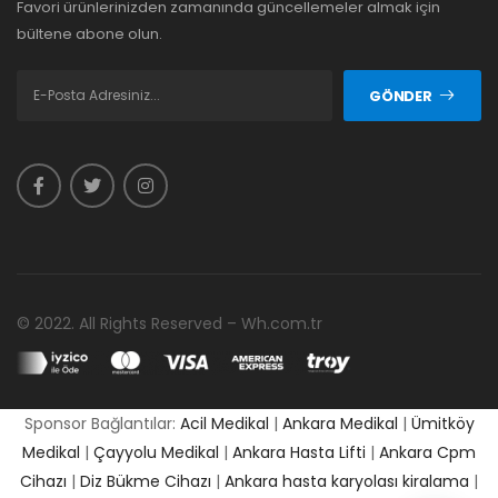
Favori ürünlerinizden zamanında güncellemeler almak için
bültene abone olun.
GÖNDER
© 2022. All Rights Reserved – Wh.com.tr
Sponsor Bağlantılar:
Acil Medikal
|
Ankara Medikal
|
Ümitköy
Medikal
|
Çayyolu Medikal
|
Ankara Hasta Lifti
|
Ankara Cpm
Cihazı
|
Diz Bükme Cihazı
|
Ankara hasta karyolası kiralama
|