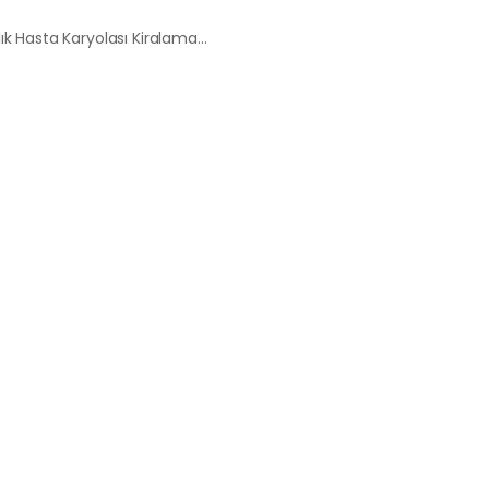
Fidanlık Hasta Karyolası Kiralama Satış Fiyatları