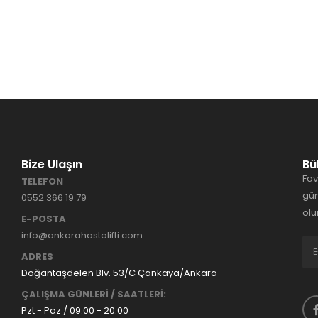
Bize Ulaşın
Bü
Fav
TELEFON
gün
0552 366 19 79
olu
E-POSTA
info@ankarahastalifti.com
ADRES
Doğantaşdelen Blv. 53/C Çankaya/Ankara
ÇALIŞMA GÜNLERİ / SAATLERİ:
Pzt - Paz / 09:00 - 20:00