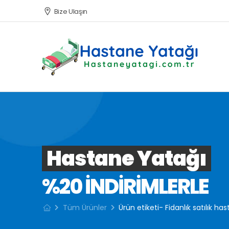
Bize Ulaşın
Hastane Yatağı
%20 INDIRIMLERLE
Tüm Ürünler
Ürün etiketi- Fidanlık satılık has