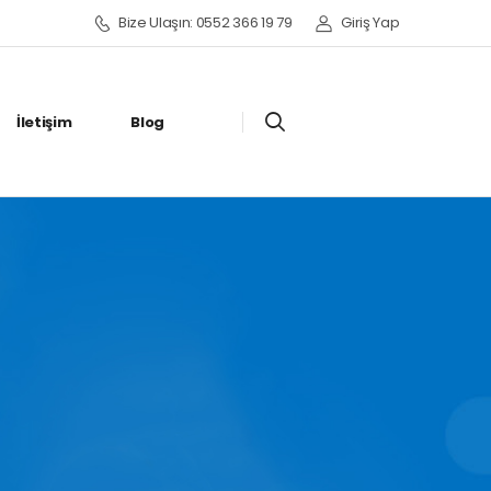
Bize Ulaşın: 0552 366 19 79
Giriş Yap
İletişim
Blog