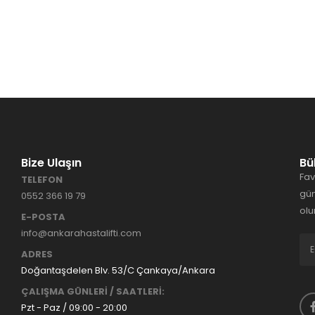
Bize Ulaşın
Bü
Fav
TELEFON
gün
0552 366 19 79
olu
E-POSTA
info@ankarahastalifti.com
ADRES
Doğantaşdelen Blv. 53/C Çankaya/Ankara
ÇALIŞMA GÜNLERİ / SAATLERİ:
Pzt - Paz / 09:00 - 20:00