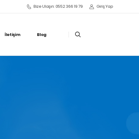
Bize Ulaşın: 0552 366 19 79
Giriş Yap
İletişim
Blog