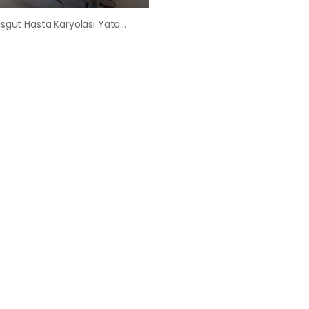
Etimesgut Hasta Karyolası Yatağı Kiralama Satış Fiyatları