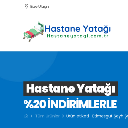
Bize Ulaşın
Hastane Yatağı
%20 INDIRIMLERLE
Tüm Ürünler
Ürün etiketi- Etimesgut Şeyh Ş