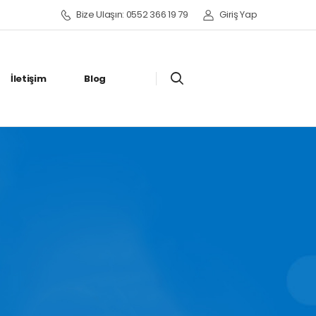
Bize Ulaşın: 0552 366 19 79
Giriş Yap
İletişim
Blog