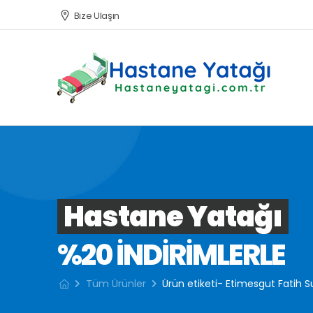
Bize Ulaşın
Hastane Yatağı
%20 INDIRIMLERLE
Tüm Ürünler
Ürün etiketi- Etimesgut Fatih S