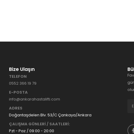
Bize Ulaşın
Bü
Fav
TELEFON
gün
0552 366 19 79
olu
E-POSTA
info@ankarahastalifti.com
ADRES
Doğantaşdelen Blv. 53/C Çankaya/Ankara
ÇALIŞMA GÜNLERİ / SAATLERİ:
Pzt - Paz / 09:00 - 20:00