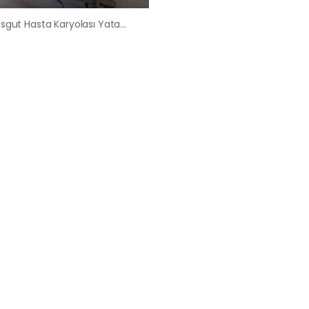
Etimesgut Hasta Karyolası Yatağı Kiralama Satış Fiyatları