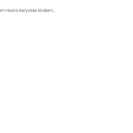
Erzurum Hasta Karyolası Kiralama Satış Fiyatları