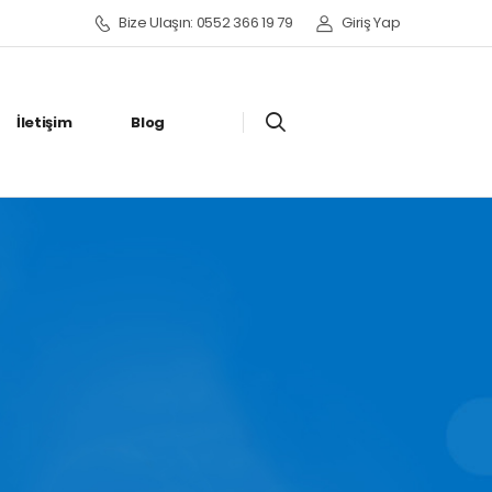
Bize Ulaşın: 0552 366 19 79
Giriş Yap
İletişim
Blog