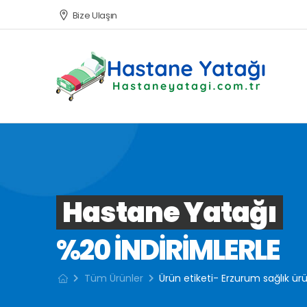
Bize Ulaşın
Hastane Yatağı
%20 INDIRIMLERLE
Tüm Ürünler
Ürün etiketi- Erzurum sağlık ürü