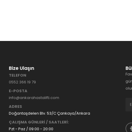
Bize Ulaşın
Bü
Fav
TELEFON
gün
0552 366 19 79
olu
E-POSTA
info@ankarahastalifti.com
ADRES
Doğantaşdelen Blv. 53/C Çankaya/Ankara
ÇALIŞMA GÜNLERİ / SAATLERİ:
Pzt - Paz / 09:00 - 20:00