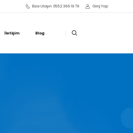
Bize Ulaşın: 0552 366 19 79
Giriş Yap
İletişim
Blog