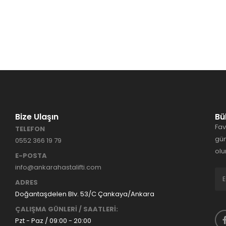
Bize Ulaşın
Bü
Fav
TELEFON
gün
0552 366 19 79
olu
E-POSTA
info@ankarahastalifti.com
ADRES
Doğantaşdelen Blv. 53/C Çankaya/Ankara
ÇALIŞMA GÜNLERİ / SAATLERİ:
Pzt - Paz / 09:00 - 20:00