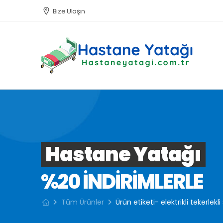
Bize Ulaşın
Hastane Yatağı
%20 INDIRIMLERLE
Tüm Ürünler
Ürün etiketi- elektrikli tekerlekl