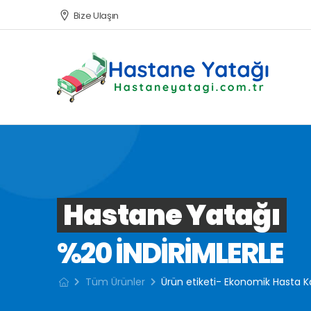
Bize Ulaşın
Hastane Yatağı
%20 INDIRIMLERLE
Tüm Ürünler
Ürün etiketi- Ekonomik Hasta K