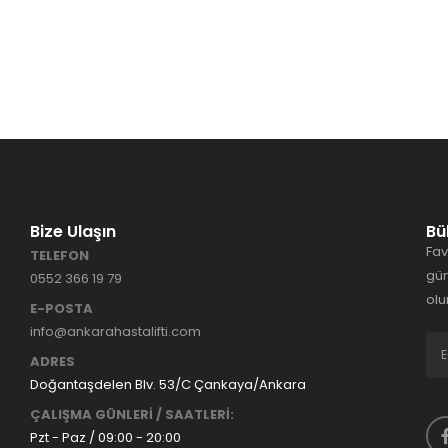
Bize Ulaşın
Bü
Fav
TELEFON
gün
0552 366 19 79
olu
E-POSTA
info@ankarahastalifti.com
ADRES
Doğantaşdelen Blv. 53/C Çankaya/Ankara
ÇALIŞMA GÜNLERİ / SAATLERİ:
Pzt - Paz / 09:00 - 20:00