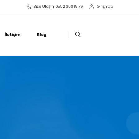
Bize Ulaşın: 0552 366 19 79
Giriş Yap
İletişim
Blog