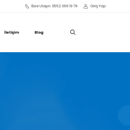
Bize Ulaşın: 0552 366 19 79
Giriş Yap
İletişim
Blog