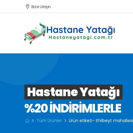
Bize Ulaşın
Hastane Yatağı
%20 INDIRIMLERLE
Tüm Ürünler
Ürün etiketi- Ehlibeyt mahallesi