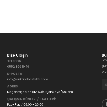
Bize Ulaşın
Bü
Fav
TELEFON
gün
0552 366 19 79
olu
E-POSTA
info@ankarahastalifti.com
ADRES
Doğantaşdelen Blv. 53/C Çankaya/Ankara
ÇALIŞMA GÜNLERİ / SAATLERİ:
Pzt - Paz / 09:00 - 20:00