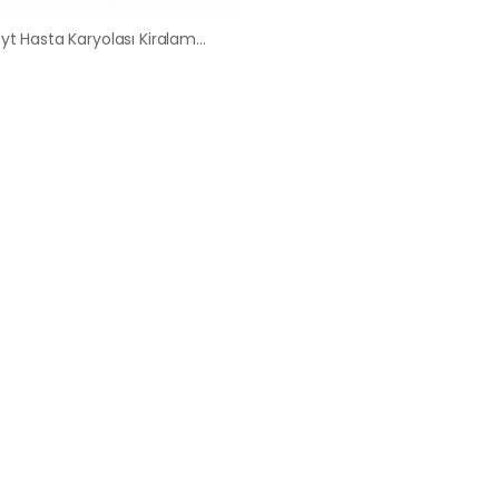
Ehlibeyt Hasta Karyolası Kiralama Satış Fiyatları