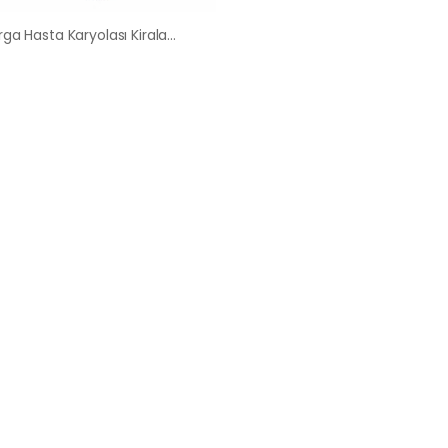
Dodurga Hasta Karyolası Kiralama Satış Fiyatları