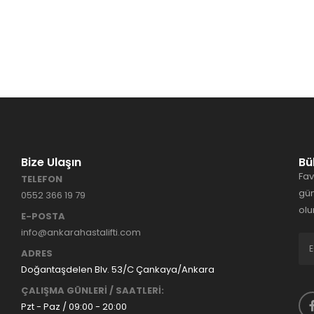
Bize Ulaşın
Bü
Fav
TELEFON
gün
0552 366 19 79
olu
E-POSTA
info@ankarahastalifti.com
ADRES
Doğantaşdelen Blv. 53/C Çankaya/Ankara
ÇALIŞMA GÜNLERİ / SAATLERİ:
Pzt - Paz / 09:00 - 20:00