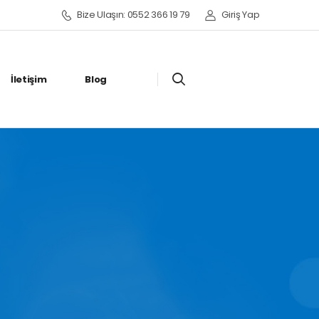
Bize Ulaşın: 0552 366 19 79
Giriş Yap
İletişim
Blog