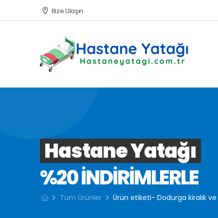
Bize Ulaşın
Hastane Yatağı
%20 INDIRIMLERLE
Tüm Ürünler
Ürün etiketi- Dodurga kiralık ve 