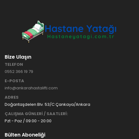
HASTANE
TİPİ
HASTA
KARYOLASI
ANKARA
HASTA
HK-70 – 3
KARYOLASI
MOTORLU
KİRALAMA
ABS
VE SATIŞ
Bize Ulaşın
HASTA
KARYOLASI
TELEFON
ANKARA
0552 366 19 79
HASTA
KARYOLASI
E-POSTA
KİRALAMA
info@ankarahastalifti.com
TAK Boru
ANKARA
ADRES
Tipi Havalı
HASTA
Yatak
KARYOLASI
Doğantaşdelen Blv. 53/C Çankaya/Ankara
Ankara
SATIŞ
ÇALIŞMA GÜNLERİ / SAATLERİ:
Hasta
Pzt - Paz / 09:00 - 20:00
Yatağı
Bülten Aboneliği