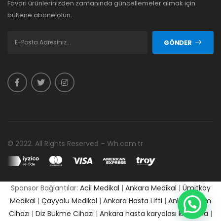
Favori ürünlerinizden zamanında güncellemeler almak için
bültene abone olun.
GÖNDER
© 2022. All Rights Reserved – Wh.com.tr
Sponsor Bağlantılar:
Acil Medikal
|
Ankara Medikal
|
Ümitköy
Medikal
|
Çayyolu Medikal
|
Ankara Hasta Lifti
|
Ankara Cpm
Cihazı
|
Diz Bükme Cihazı
|
Ankara hasta karyolası kiralama
|