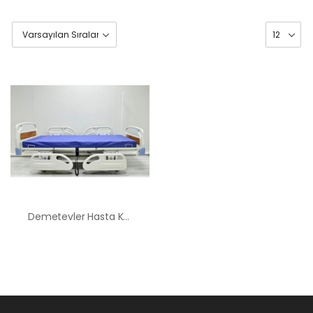
Demetevler Hasta Karyolası Kiralama Satış Fiyatları
HK-60 – 2
MOTORLU
ABS