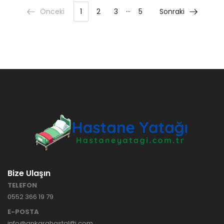
…
Önceki
1
2
3
5
Sonraki
Bize Ulaşın
TELEFON
0552 366 19 79
E-POSTA
info@ankarahastalifti.com