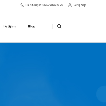
Bize Ulaşın: 0552 366 19 79
Giriş Yap
İletişim
Blog