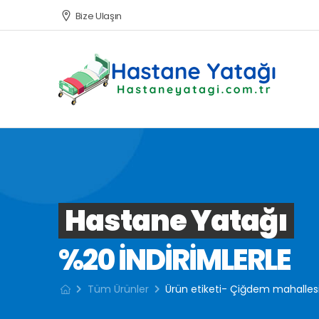
Bize Ulaşın
Hastane Yatağı
%20 INDIRIMLERLE
Tüm Ürünler
Ürün etiketi- Çiğdem mahalles