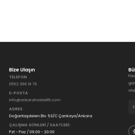
Bize Ulaşın
Bü
Fav
TELEFON
gün
0552 366 19 79
olu
E-POSTA
info@ankarahastalifti.com
ADRES
Doğantaşdelen Blv. 53/C Çankaya/Ankara
ÇALIŞMA GÜNLERİ / SAATLERİ:
Pzt - Paz / 09:00 - 20:00