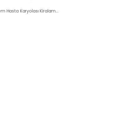
Çiğdem Hasta Karyolası Kiralama Satış Fiyatları