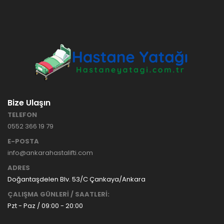
HASTANE
TİPİ
HASTA
KARYOLASI
ANKARA
HASTA
HK-70 – 3
KARYOLASI
MOTORLU
KİRALAMA
ABS
VE SATIŞ
HASTA
KARYOLASI
Bize Ulaşın
ANKARA
TELEFON
HASTA
0552 366 19 79
KARYOLASI
KİRALAMA
E-POSTA
TAK Boru
ANKARA
info@ankarahastalifti.com
Tipi Havalı
HASTA
Yatak
KARYOLASI
ADRES
Ankara
SATIŞ
Doğantaşdelen Blv. 53/C Çankaya/Ankara
Hasta
ÇALIŞMA GÜNLERİ / SAATLERİ:
Yatağı
Pzt - Paz / 09:00 - 20:00