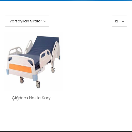
Çiğdem Hasta Karyolası Kiralama Satış Fiyatları
HK-60 – 2
MOTORLU
ABS