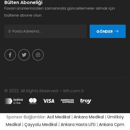
Bülten Aboneliği
Favori ürünlerinizden zamanında güncellemeler almak için
bültene abone olun.
GÖNDER
© 2022. All Rights Reserved – Wh.com.tr
Sponsor Bağlantılar:
Acil Medikal
|
Ankara Medikal
|
Ümitköy
Medikal
|
Çayyolu Medikal
|
Ankara Hasta Lifti
|
Ankara Cpm