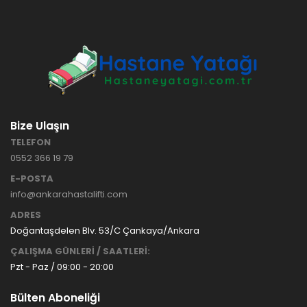
HASTANE
TİPİ
HASTA
KARYOLASI
ANKARA
HASTA
HK-70 – 3
KARYOLASI
MOTORLU
KİRALAMA
ABS
VE SATIŞ
Bize Ulaşın
HASTA
KARYOLASI
TELEFON
ANKARA
0552 366 19 79
HASTA
KARYOLASI
E-POSTA
KİRALAMA
info@ankarahastalifti.com
TAK Boru
ANKARA
ADRES
Tipi Havalı
HASTA
Yatak
KARYOLASI
Doğantaşdelen Blv. 53/C Çankaya/Ankara
Ankara
SATIŞ
ÇALIŞMA GÜNLERİ / SAATLERİ:
Hasta
Pzt - Paz / 09:00 - 20:00
Yatağı
Bülten Aboneliği