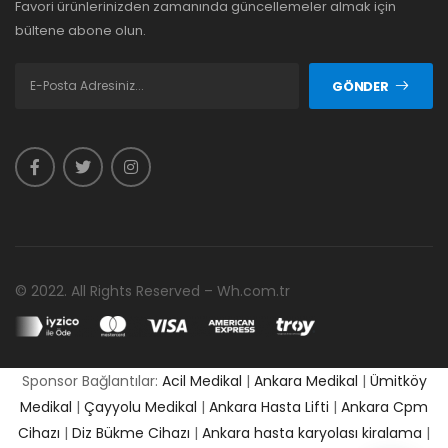
Favori ürünlerinizden zamanında güncellemeler almak için
bültene abone olun.
GÖNDER
© 2022. All Rights Reserved – Wh.com.tr
Sponsor Bağlantılar:
Acil Medikal
|
Ankara Medikal
|
Ümitköy
Medikal
|
Çayyolu Medikal
|
Ankara Hasta Lifti
|
Ankara Cpm
Cihazı
|
Diz Bükme Cihazı
|
Ankara hasta karyolası kiralama
|