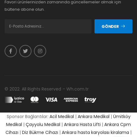
Favori ürünlerinizden zamanında güncellemeler almak için
bültene abone olun.
GÖNDER
© 2022. All Rights Reserved – Wh.com.tr
Sponsor Bağlantılar:
Acil Medikal
|
Ankara Medikal
|
Ümitköy
Medikal
|
Çayyolu Medikal
|
Ankara Hasta Lifti
|
Ankara Cpm
Cihazı
|
Diz Bükme Cihazı
|
Ankara hasta karyolası kiralama
|