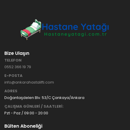
HASTANE
TİPİ
HASTA
KARYOLASI
ANKARA
HASTA
HK-70 – 3
KARYOLASI
MOTORLU
KİRALAMA
ABS
VE SATIŞ
Bize Ulaşın
HASTA
KARYOLASI
TELEFON
ANKARA
0552 366 19 79
HASTA
KARYOLASI
E-POSTA
KİRALAMA
info@ankarahastalifti.com
TAK Boru
ANKARA
ADRES
Tipi Havalı
HASTA
Yatak
KARYOLASI
Doğantaşdelen Blv. 53/C Çankaya/Ankara
Ankara
SATIŞ
ÇALIŞMA GÜNLERİ / SAATLERİ:
Hasta
Pzt - Paz / 09:00 - 20:00
Yatağı
Bülten Aboneliği