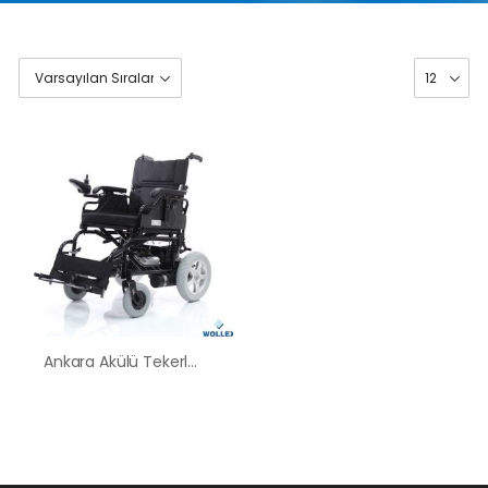
Ankara Akülü Tekerlekli Sandalye Satış Kiralama Fiyatları
HK-60 – 2
MOTORLU
ABS