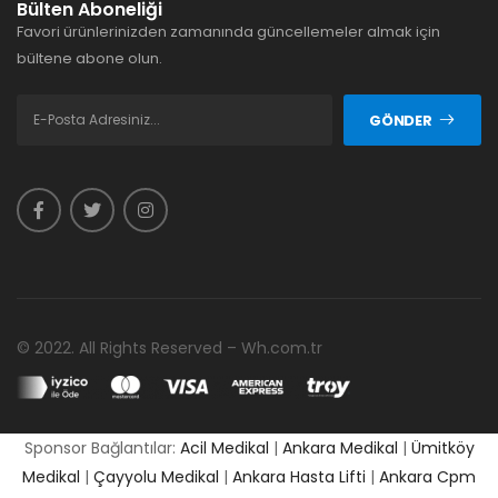
Bülten Aboneliği
Favori ürünlerinizden zamanında güncellemeler almak için
bültene abone olun.
GÖNDER
© 2022. All Rights Reserved – Wh.com.tr
Sponsor Bağlantılar:
Acil Medikal
|
Ankara Medikal
|
Ümitköy
Medikal
|
Çayyolu Medikal
|
Ankara Hasta Lifti
|
Ankara Cpm