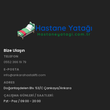
HASTANE
TİPİ
HASTA
KARYOLASI
ANKARA
HASTA
HK-70 – 3
KARYOLASI
MOTORLU
KİRALAMA
ABS
VE SATIŞ
HASTA
KARYOLASI
Bize Ulaşın
ANKARA
TELEFON
HASTA
0552 366 19 79
KARYOLASI
KİRALAMA
E-POSTA
TAK Boru
ANKARA
info@ankarahastalifti.com
Tipi Havalı
HASTA
Yatak
KARYOLASI
ADRES
Ankara
SATIŞ
Doğantaşdelen Blv. 53/C Çankaya/Ankara
Hasta
ÇALIŞMA GÜNLERİ / SAATLERİ:
Yatağı
Pzt - Paz / 09:00 - 20:00