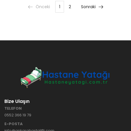
Önceki
1
2
Sonraki
Bize Ulaşın
TELEFON
0552 366 19 79
E-POSTA
info@ankarahastalifti.com