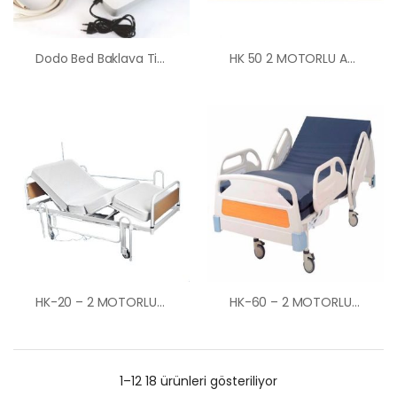
Dodo Bed Baklava Tipi Havalı Yatak Ankara Hasta Yatağı
HK 50 2 MOTORLU ABS BAŞLIKLI MERDİVEN KORKULUKLU HASTA KARYOLASI Ankara Kiralık Hasta Karyolası Hasta Yatağı Ankara
HK-20 – 2 MOTORLU EKONOMİK HASTA KARYOLASI ANKARA
HK-60 – 2 MOTORLU ABS HASTANE TİPİ HASTA KARYOLASI ANKARA HASTA KARYOLASI KİRALAMA VE SATIŞ
1–12 18 ürünleri gösteriliyor