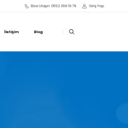
Bize Ulaşın: 0552 366 19 79
Giriş Yap
İletişim
Blog