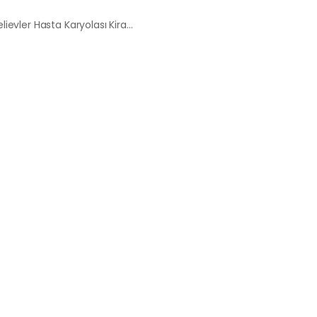
Bahçelievler Hasta Karyolası Kiralama Satış Fiyatları