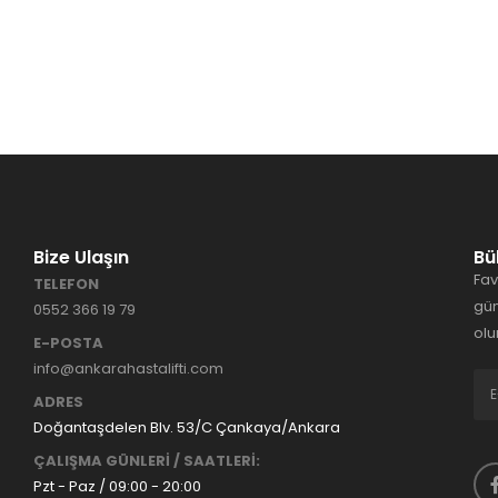
Bize Ulaşın
Bü
Fav
TELEFON
gün
0552 366 19 79
olu
E-POSTA
info@ankarahastalifti.com
ADRES
Doğantaşdelen Blv. 53/C Çankaya/Ankara
ÇALIŞMA GÜNLERİ / SAATLERİ:
Pzt - Paz / 09:00 - 20:00