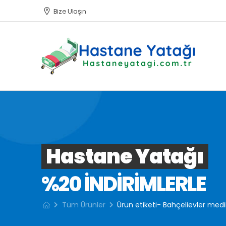
Bize Ulaşın
Hastane Yatağı
%20 INDIRIMLERLE
Tüm Ürünler
Ürün etiketi- Bahçelievler medi