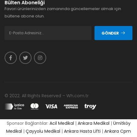
Bülten Aboneliği
Favori ürünlerinizden zamanında güncellemeler almak için
bültene abone olun.
GÖNDER
© 2022. All Rights Reserved – Wh.com.tr
Sponsor Bağlantılar:
Acil Medikal
|
Ankara Medikal
|
Ümitköy
Medikal
|
Çayyolu Medikal
|
Ankara Hasta Lifti
|
Ankara Cpm