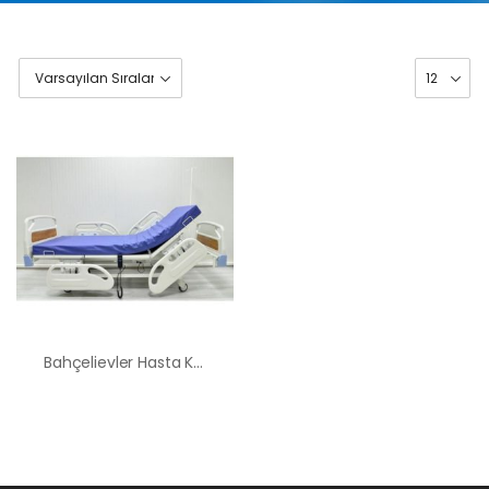
Bahçelievler Hasta Karyolası Kiralama Satış Fiyatları
HK-60 – 2
MOTORLU
ABS