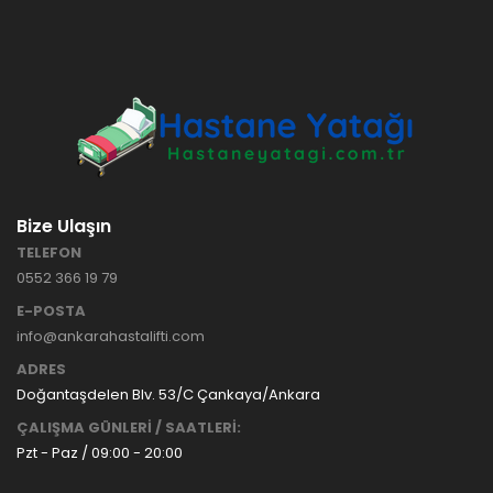
HASTANE
TİPİ
HASTA
KARYOLASI
ANKARA
HASTA
HK-70 – 3
KARYOLASI
MOTORLU
KİRALAMA
ABS
VE SATIŞ
HASTA
KARYOLASI
Bize Ulaşın
ANKARA
TELEFON
HASTA
0552 366 19 79
KARYOLASI
KİRALAMA
E-POSTA
TAK Boru
ANKARA
info@ankarahastalifti.com
Tipi Havalı
HASTA
Yatak
KARYOLASI
ADRES
Ankara
SATIŞ
Doğantaşdelen Blv. 53/C Çankaya/Ankara
Hasta
ÇALIŞMA GÜNLERİ / SAATLERİ:
Yatağı
Pzt - Paz / 09:00 - 20:00