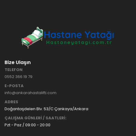
HASTANE
TİPİ
HASTA
KARYOLASI
ANKARA
HASTA
HK-70 – 3
KARYOLASI
MOTORLU
KİRALAMA
ABS
VE SATIŞ
HASTA
KARYOLASI
Bize Ulaşın
ANKARA
TELEFON
HASTA
0552 366 19 79
KARYOLASI
KİRALAMA
E-POSTA
TAK Boru
ANKARA
info@ankarahastalifti.com
Tipi Havalı
HASTA
Yatak
KARYOLASI
ADRES
Ankara
SATIŞ
Doğantaşdelen Blv. 53/C Çankaya/Ankara
Hasta
ÇALIŞMA GÜNLERİ / SAATLERİ:
Yatağı
Pzt - Paz / 09:00 - 20:00