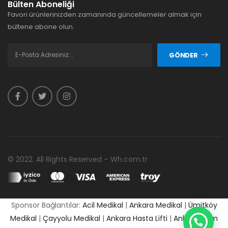
Bülten Aboneliği
Favori ürünlerinizden zamanında güncellemeler almak için
bültene abone olun.
GÖNDER
© 2022. All Rights Reserved – Wh.com.tr
Sponsor Bağlantılar:
Acil Medikal
|
Ankara Medikal
|
Ümitköy
Medikal
|
Çayyolu Medikal
|
Ankara Hasta Lifti
|
Ankara Cpm