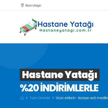
Bize Ulaşın
Hastane Yatağı
%20 INDIRIMLERLE
Tüm Ürünler
Ürün etiketi- Aziziye acil medik