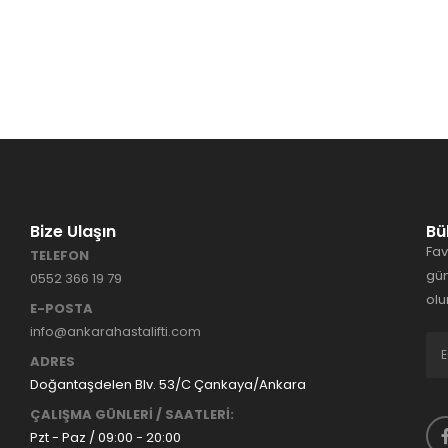
Bize Ulaşın
Bü
Fav
TELEFON
gün
0552 366 19 79
olu
E-POSTA
info@ankarahastalifti.com
ADRES
Doğantaşdelen Blv. 53/C Çankaya/Ankara
ÇALIŞMA GÜNLERİ / SAATLERİ:
Pzt - Paz / 09:00 - 20:00