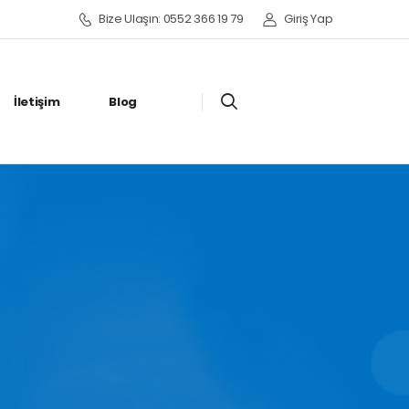
Bize Ulaşın: 0552 366 19 79
Giriş Yap
İletişim
Blog