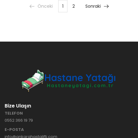
Önceki
1
2
Sonraki
Bize Ulaşın
TELEFON
0552 366 19 79
E-POSTA
info@ankarahastalifti.com