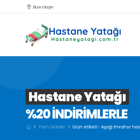
Bize Ulaşın
Hastane Yatağı
%20 INDIRIMLERLE
Tüm Ürünler
Ürün etiketi- Aşağı İmrahor ha