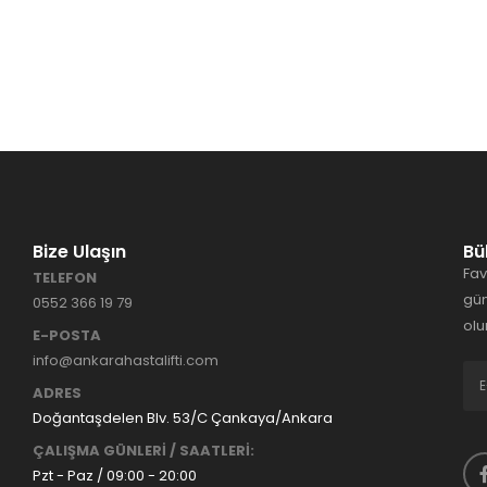
Bize Ulaşın
Bü
Fav
TELEFON
gün
0552 366 19 79
olu
E-POSTA
info@ankarahastalifti.com
ADRES
Doğantaşdelen Blv. 53/C Çankaya/Ankara
ÇALIŞMA GÜNLERİ / SAATLERİ:
Pzt - Paz / 09:00 - 20:00