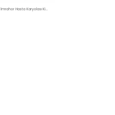
Aşağı İmrahor Hasta Karyolası Kiralama Satış Fiyatları