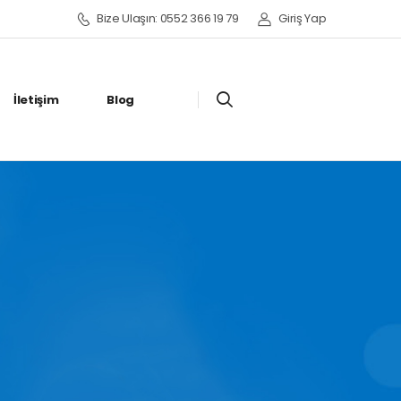
Bize Ulaşın: 0552 366 19 79
Giriş Yap
İletişim
Blog