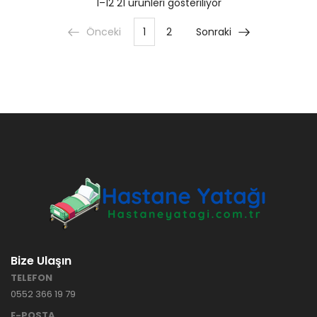
1–12 21 ürünleri gösteriliyor
Önceki
1
2
Sonraki
Bize Ulaşın
TELEFON
0552 366 19 79
E-POSTA