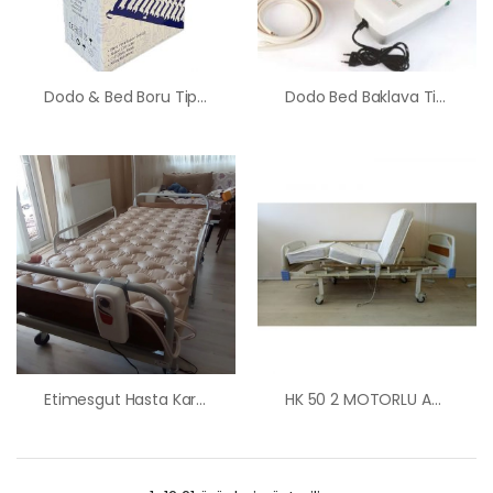
Dodo & Bed Boru Tipi Havalı Yatak Ankara Hasta Yatağı
Dodo Bed Baklava Tipi Havalı Yatak Ankara Hasta Yatağı
Etimesgut Hasta Karyolası Yatağı Kiralama Satış Fiyatları
HK 50 2 MOTORLU ABS BAŞLIKLI MERDİVEN KORKULUKLU HASTA KARYOLASI Ankara Kiralık Hasta Karyolası Hasta Yatağı Ankara