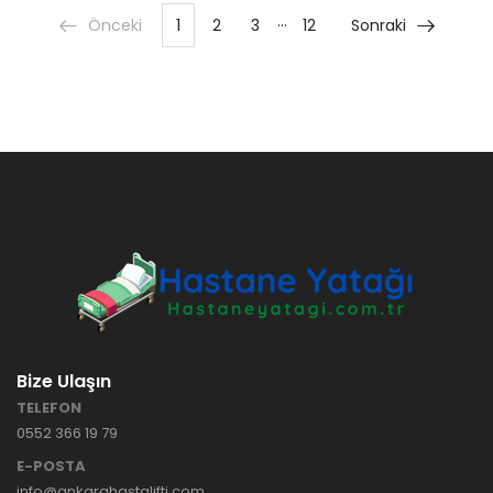
…
Önceki
1
2
3
12
Sonraki
Bize Ulaşın
TELEFON
0552 366 19 79
E-POSTA
info@ankarahastalifti.com