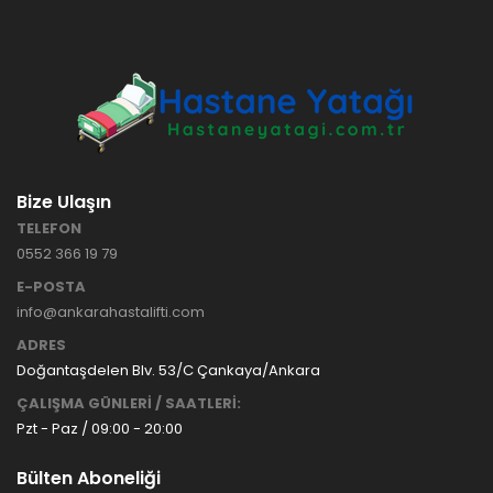
HASTANE
TİPİ
HASTA
KARYOLASI
ANKARA
HASTA
HK-70 – 3
KARYOLASI
MOTORLU
KİRALAMA
ABS
VE SATIŞ
Bize Ulaşın
HASTA
KARYOLASI
TELEFON
ANKARA
0552 366 19 79
HASTA
KARYOLASI
E-POSTA
KİRALAMA
info@ankarahastalifti.com
TAK Boru
ANKARA
ADRES
Tipi Havalı
HASTA
Yatak
KARYOLASI
Doğantaşdelen Blv. 53/C Çankaya/Ankara
Ankara
SATIŞ
ÇALIŞMA GÜNLERİ / SAATLERİ:
Hasta
Pzt - Paz / 09:00 - 20:00
Yatağı
Bülten Aboneliği