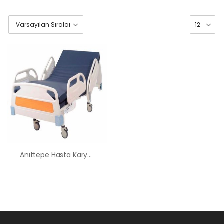
Anıttepe Hasta Karyolası Kiralama Satış Fiyatları
HK-60 – 2
MOTORLU
ABS