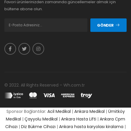
Favori ürünlerinizden zamanında güncellemeler almak için
bültene abone olun.
GÖNDER
© 2022. All Rights Reserved – Wh.com.tr
Sponsor Bağlantılar:
Acil Medikal
|
Ankara Medikal
|
Ümitköy
Medikal
|
Çayyolu Medikal
|
Ankara Hasta Lifti
|
Ankara Cpm
Cihazı
|
Diz Bükme Cihazı
|
Ankara hasta karyolası kiralama
|