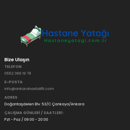
HASTANE
TİPİ
HASTA
KARYOLASI
ANKARA
HASTA
HK-70 – 3
KARYOLASI
MOTORLU
KİRALAMA
ABS
VE SATIŞ
HASTA
KARYOLASI
Bize Ulaşın
ANKARA
TELEFON
HASTA
0552 366 19 79
KARYOLASI
KİRALAMA
E-POSTA
TAK Boru
ANKARA
info@ankarahastalifti.com
Tipi Havalı
HASTA
Yatak
KARYOLASI
ADRES
Ankara
SATIŞ
Doğantaşdelen Blv. 53/C Çankaya/Ankara
Hasta
ÇALIŞMA GÜNLERİ / SAATLERİ:
Yatağı
Pzt - Paz / 09:00 - 20:00