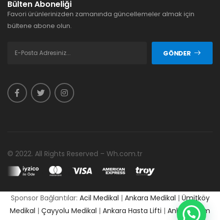
Bülten Aboneliği
Favori ürünlerinizden zamanında güncellemeler almak için
bültene abone olun.
GÖNDER
© 2022. All Rights Reserved – Wh.com.tr
Sponsor Bağlantılar:
Acil Medikal
|
Ankara Medikal
|
Ümitköy
Medikal
|
Çayyolu Medikal
|
Ankara Hasta Lifti
|
Ankara Cpm