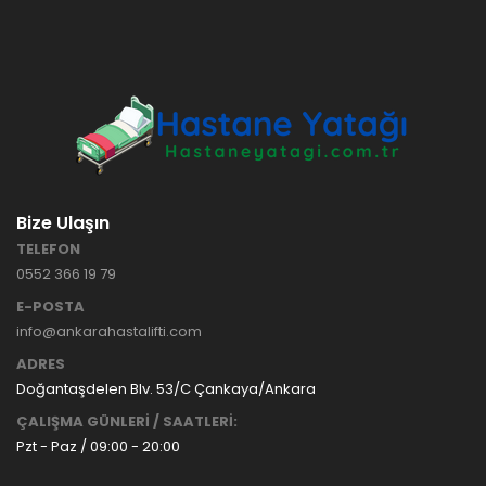
HASTANE
TİPİ
HASTA
KARYOLASI
ANKARA
HASTA
HK-70 – 3
KARYOLASI
MOTORLU
KİRALAMA
ABS
VE SATIŞ
HASTA
KARYOLASI
Bize Ulaşın
ANKARA
TELEFON
HASTA
0552 366 19 79
KARYOLASI
KİRALAMA
E-POSTA
TAK Boru
ANKARA
info@ankarahastalifti.com
Tipi Havalı
HASTA
Yatak
KARYOLASI
ADRES
Ankara
SATIŞ
Doğantaşdelen Blv. 53/C Çankaya/Ankara
Hasta
ÇALIŞMA GÜNLERİ / SAATLERİ:
Yatağı
Pzt - Paz / 09:00 - 20:00