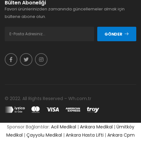
Bülten Aboneliği
Favori ürünlerinizden zamanında güncellemeler almak için
bültene abone olun.
GÖNDER
© 2022. All Rights Reserved – Wh.com.tr
Sponsor Bağlantılar:
Acil Medikal
|
Ankara Medikal
|
Ümitköy
Medikal
|
Çayyolu Medikal
|
Ankara Hasta Lifti
|
Ankara Cpm