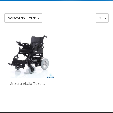
Ankara Akülü Tekerlekli Sandalye Satış Kiralama Fiyatları
HK-60 – 2
MOTORLU
ABS